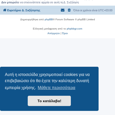
Δεν μπορείτε
να επισυνάπτετε αρχεία σε αυτή τη Δ. Συζήτηση
Ευρετήριο Δ. Συζήτησης
Όλοι οι χρόνοι είναι
UTC+03:00
Δημιουργήθηκε από
phpBB
® Forum Software © phpBB Limited
Ελληνική μετάφραση από το
phpbbgr.com
Απόρρητο
|
Όροι
Αυτή η ιστοσελίδα χρησιμοποιεί cookies για να
επιβεβαιώσει ότι θα έχετε την καλύτερη δυνατή
εμπειρία χρήσης.
Μάθετε περισσότερα
Το κατάλαβα!