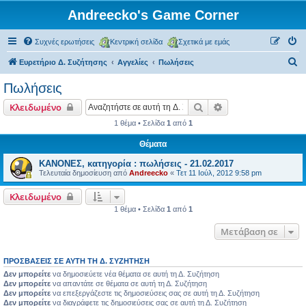
Andreecko's Game Corner
Συχνές ερωτήσεις
Κεντρική σελίδα
Σχετικά με εμάς
Α
Ευρετήριο Δ. Συζήτησης
Αγγελίες
Πωλήσεις
ν
Πωλήσεις
α
Αναζήτηση
Ειδική αναζήτηση
Κλειδωμένο
ζ
1 θέμα • Σελίδα
1
από
1
ή
Θέματα
τ
η
ΚΑΝΟΝΕΣ, κατηγορία : πωλήσεις - 21.02.2017
Τελευταία δημοσίευση από
Andreecko
«
Τετ 11 Ιούλ, 2012 9:58 pm
σ
η
Κλειδωμένο
1 θέμα • Σελίδα
1
από
1
Μετάβαση σε
ΠΡΟΣΒΆΣΕΙΣ ΣΕ ΑΥΤΉ ΤΗ Δ. ΣΥΖΉΤΗΣΗ
Δεν μπορείτε
να δημοσιεύετε νέα θέματα σε αυτή τη Δ. Συζήτηση
Δεν μπορείτε
να απαντάτε σε θέματα σε αυτή τη Δ. Συζήτηση
Δεν μπορείτε
να επεξεργάζεστε τις δημοσιεύσεις σας σε αυτή τη Δ. Συζήτηση
Δεν μπορείτε
να διαγράφετε τις δημοσιεύσεις σας σε αυτή τη Δ. Συζήτηση