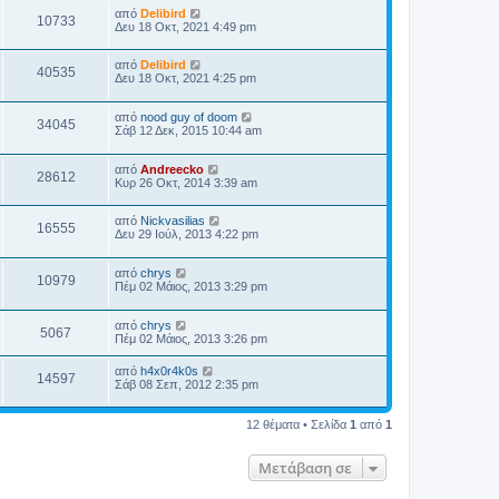
από
Delibird
10733
Δευ 18 Οκτ, 2021 4:49 pm
από
Delibird
40535
Δευ 18 Οκτ, 2021 4:25 pm
από
nood guy of doom
34045
Σάβ 12 Δεκ, 2015 10:44 am
από
Andreecko
28612
Κυρ 26 Οκτ, 2014 3:39 am
από
Nickvasilias
16555
Δευ 29 Ιούλ, 2013 4:22 pm
από
chrys
10979
Πέμ 02 Μάιος, 2013 3:29 pm
από
chrys
5067
Πέμ 02 Μάιος, 2013 3:26 pm
από
h4x0r4k0s
14597
Σάβ 08 Σεπ, 2012 2:35 pm
12 θέματα • Σελίδα
1
από
1
Μετάβαση σε