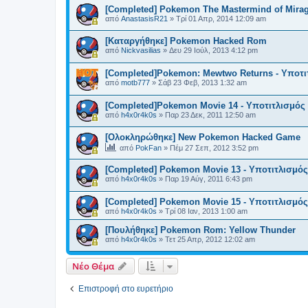
[Completed] Pokemon The Mastermind of Mir
από
AnastasisR21
»
Τρί 01 Απρ, 2014 12:09 am
[Καταργήθηκε] Pokemon Hacked Rom
από
Nickvasilias
»
Δευ 29 Ιούλ, 2013 4:12 pm
[Completed]Pokemon: Mewtwo Returns - Υποτι
από
motb777
»
Σάβ 23 Φεβ, 2013 1:32 am
[Completed]Pokemon Movie 14 - Υποτιτλισμός
από
h4x0r4k0s
»
Παρ 23 Δεκ, 2011 12:50 am
[Ολοκληρώθηκε] New Pokemon Hacked Game
από
PokFan
»
Πέμ 27 Σεπ, 2012 3:52 pm
[Completed] Pokemon Movie 13 - Υποτιτλισμός
από
h4x0r4k0s
»
Παρ 19 Αύγ, 2011 6:43 pm
[Completed] Pokemon Movie 15 - Υποτιτλισμός
από
h4x0r4k0s
»
Τρί 08 Ιαν, 2013 1:00 am
[Πουλήθηκε] Pokemon Rom: Yellow Thunder
από
h4x0r4k0s
»
Τετ 25 Απρ, 2012 12:02 am
Νέο Θέμα
Επιστροφή στο ευρετήριο