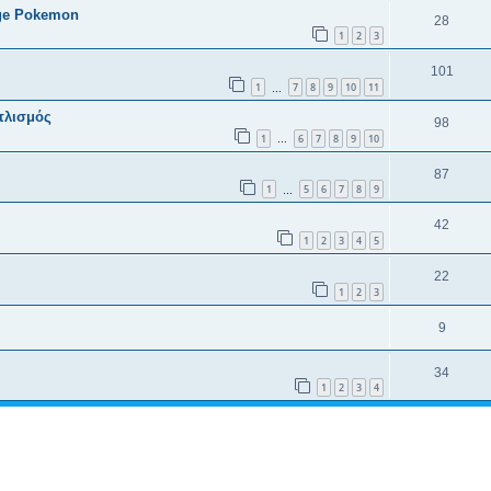
age Pokemon
28
1
2
3
101
1
7
8
9
10
11
…
τλισμός
98
1
6
7
8
9
10
…
87
1
5
6
7
8
9
…
42
1
2
3
4
5
22
1
2
3
9
34
1
2
3
4