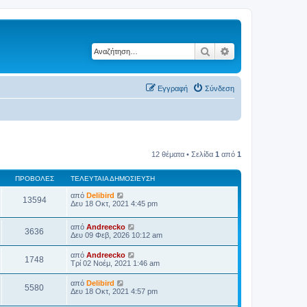
Αναζήτηση
Ειδική αναζήτηση
Εγγραφή
Σύνδεση
12 θέματα • Σελίδα
1
από
1
ΠΡΟΒΟΛΈΣ
ΤΕΛΕΥΤΑΊΑ ΔΗΜΟΣΊΕΥΣΗ
από
Delibird
13594
Δευ 18 Οκτ, 2021 4:45 pm
από
Andreecko
3636
Δευ 09 Φεβ, 2026 10:12 am
από
Andreecko
1748
Τρί 02 Νοέμ, 2021 1:46 am
από
Delibird
5580
Δευ 18 Οκτ, 2021 4:57 pm