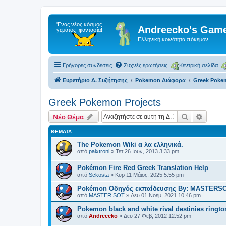
Andreecko's Game
Ελληνική κοινότητα πόκεμον
Γρήγορες συνδέσεις
Συχνές ερωτήσεις
Κεντρική σελίδα
Ευρετήριο Δ. Συζήτησης
Pokemon Διάφορα
Greek Pokem
Greek Pokemon Projects
Αναζήτηση
Ειδική
Νέο Θέμα
ΘΈΜΑΤΑ
The Pokemon Wiki α λα ελληνικά.
από
paixtroni
»
Τετ 26 Ιουν, 2013 3:33 pm
Pokémon Fire Red Greek Translation Help
από
Sckosta
»
Κυρ 11 Μάιος, 2025 5:55 pm
Pokémon Οδηγός εκπαίδευσης By: MASTERS
από
MASTER SOT
»
Δευ 01 Νοέμ, 2021 10:46 pm
Pokemon black and white rival destinies ringto
από
Andreecko
»
Δευ 27 Φεβ, 2012 12:52 pm