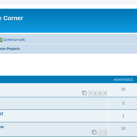
 Corner
Σχετικά με εμάς
on Projects
 αναζήτηση
ΑΠΑΝΤΉΣΕΙΣ
32
1
2
3
4
5
OT
1
ne
10
1
2