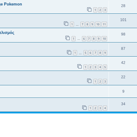
age Pokemon
28
1
2
3
101
1
7
8
9
10
11
…
τλισμός
98
1
6
7
8
9
10
…
87
1
5
6
7
8
9
…
42
1
2
3
4
5
22
1
2
3
9
34
1
2
3
4