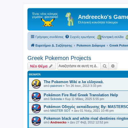
Andreecko's Game
Ελληνική κοινότητα πόκεμον
Γρήγορες συνδέσεις
Συχνές ερωτήσεις
Κεντρική σελίδα
Ευρετήριο Δ. Συζήτησης
Pokemon Διάφορα
Greek Pokem
Greek Pokemon Projects
Αναζήτηση
Ειδική
Νέο Θέμα
ΘΈΜΑΤΑ
The Pokemon Wiki α λα ελληνικά.
από
paixtroni
»
Τετ 26 Ιουν, 2013 3:33 pm
Pokémon Fire Red Greek Translation Help
από
Sckosta
»
Κυρ 11 Μάιος, 2025 5:55 pm
Pokémon Οδηγός εκπαίδευσης By: MASTERS
από
MASTER SOT
»
Δευ 01 Νοέμ, 2021 10:46 pm
Pokemon black and white rival destinies ringto
από
Andreecko
»
Δευ 27 Φεβ, 2012 12:52 pm