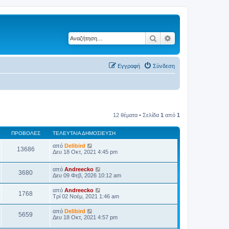
Αναζήτηση
Ειδική αναζήτηση
Εγγραφή
Σύνδεση
12 θέματα • Σελίδα
1
από
1
ΠΡΟΒΟΛΈΣ
ΤΕΛΕΥΤΑΊΑ ΔΗΜΟΣΊΕΥΣΗ
από
Delibird
13686
Δευ 18 Οκτ, 2021 4:45 pm
από
Andreecko
3680
Δευ 09 Φεβ, 2026 10:12 am
από
Andreecko
1768
Τρί 02 Νοέμ, 2021 1:46 am
από
Delibird
5659
Δευ 18 Οκτ, 2021 4:57 pm