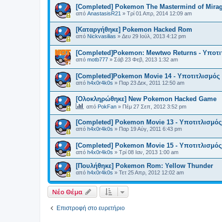
[Completed] Pokemon The Mastermind of Mir
από
AnastasisR21
»
Τρί 01 Απρ, 2014 12:09 am
[Καταργήθηκε] Pokemon Hacked Rom
από
Nickvasilias
»
Δευ 29 Ιούλ, 2013 4:12 pm
[Completed]Pokemon: Mewtwo Returns - Υποτι
από
motb777
»
Σάβ 23 Φεβ, 2013 1:32 am
[Completed]Pokemon Movie 14 - Υποτιτλισμός
από
h4x0r4k0s
»
Παρ 23 Δεκ, 2011 12:50 am
[Ολοκληρώθηκε] New Pokemon Hacked Game
από
PokFan
»
Πέμ 27 Σεπ, 2012 3:52 pm
[Completed] Pokemon Movie 13 - Υποτιτλισμός
από
h4x0r4k0s
»
Παρ 19 Αύγ, 2011 6:43 pm
[Completed] Pokemon Movie 15 - Υποτιτλισμός
από
h4x0r4k0s
»
Τρί 08 Ιαν, 2013 1:00 am
[Πουλήθηκε] Pokemon Rom: Yellow Thunder
από
h4x0r4k0s
»
Τετ 25 Απρ, 2012 12:02 am
Νέο Θέμα
Επιστροφή στο ευρετήριο