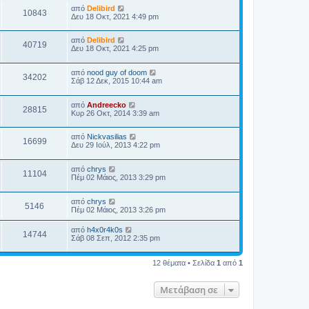
από
Delibird
10843
Δευ 18 Οκτ, 2021 4:49 pm
από
Delibird
40719
Δευ 18 Οκτ, 2021 4:25 pm
από
nood guy of doom
34202
Σάβ 12 Δεκ, 2015 10:44 am
από
Andreecko
28815
Κυρ 26 Οκτ, 2014 3:39 am
από
Nickvasilias
16699
Δευ 29 Ιούλ, 2013 4:22 pm
από
chrys
11104
Πέμ 02 Μάιος, 2013 3:29 pm
από
chrys
5146
Πέμ 02 Μάιος, 2013 3:26 pm
από
h4x0r4k0s
14744
Σάβ 08 Σεπ, 2012 2:35 pm
12 θέματα • Σελίδα
1
από
1
Μετάβαση σε