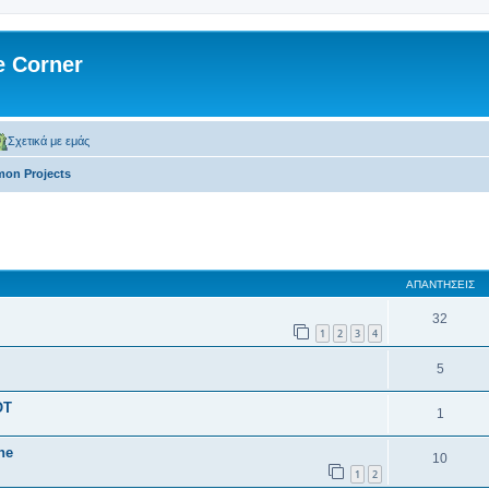
 Corner
Σχετικά με εμάς
on Projects
 αναζήτηση
ΑΠΑΝΤΉΣΕΙΣ
32
1
2
3
4
5
OT
1
ne
10
1
2