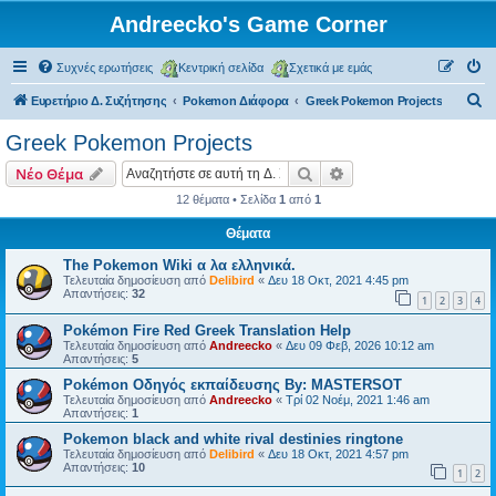
Andreecko's Game Corner
Συχνές ερωτήσεις
Κεντρική σελίδα
Σχετικά με εμάς
Α
Ευρετήριο Δ. Συζήτησης
Pokemon Διάφορα
Greek Pokemon Projects
ν
Greek Pokemon Projects
α
Αναζήτηση
Ειδική αναζήτηση
Νέο Θέμα
ζ
12 θέματα • Σελίδα
1
από
1
ή
Θέματα
τ
η
The Pokemon Wiki α λα ελληνικά.
Τελευταία δημοσίευση από
Delibird
«
Δευ 18 Οκτ, 2021 4:45 pm
σ
Απαντήσεις:
32
1
2
3
4
η
Pokémon Fire Red Greek Translation Help
Τελευταία δημοσίευση από
Andreecko
«
Δευ 09 Φεβ, 2026 10:12 am
Απαντήσεις:
5
Pokémon Οδηγός εκπαίδευσης By: MASTERSOT
Τελευταία δημοσίευση από
Andreecko
«
Τρί 02 Νοέμ, 2021 1:46 am
Απαντήσεις:
1
Pokemon black and white rival destinies ringtone
Τελευταία δημοσίευση από
Delibird
«
Δευ 18 Οκτ, 2021 4:57 pm
Απαντήσεις:
10
1
2