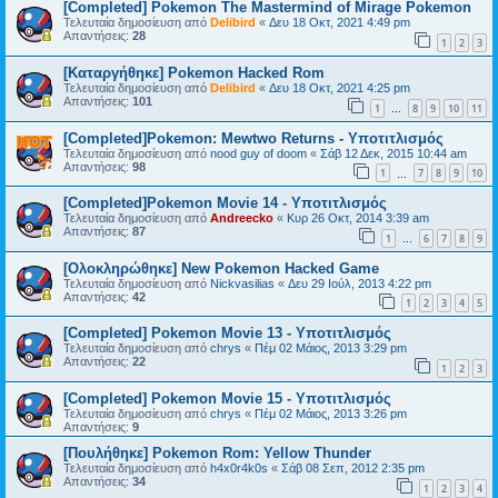
[Completed] Pokemon The Mastermind of Mirage Pokemon
Τελευταία δημοσίευση από
Delibird
«
Δευ 18 Οκτ, 2021 4:49 pm
Απαντήσεις:
28
1
2
3
[Καταργήθηκε] Pokemon Hacked Rom
Τελευταία δημοσίευση από
Delibird
«
Δευ 18 Οκτ, 2021 4:25 pm
Απαντήσεις:
101
1
8
9
10
11
…
[Completed]Pokemon: Mewtwo Returns - Υποτιτλισμός
Τελευταία δημοσίευση από
nood guy of doom
«
Σάβ 12 Δεκ, 2015 10:44 am
Απαντήσεις:
98
1
7
8
9
10
…
[Completed]Pokemon Movie 14 - Υποτιτλισμός
Τελευταία δημοσίευση από
Andreecko
«
Κυρ 26 Οκτ, 2014 3:39 am
Απαντήσεις:
87
1
6
7
8
9
…
[Ολοκληρώθηκε] New Pokemon Hacked Game
Τελευταία δημοσίευση από
Nickvasilias
«
Δευ 29 Ιούλ, 2013 4:22 pm
Απαντήσεις:
42
1
2
3
4
5
[Completed] Pokemon Movie 13 - Υποτιτλισμός
Τελευταία δημοσίευση από
chrys
«
Πέμ 02 Μάιος, 2013 3:29 pm
Απαντήσεις:
22
1
2
3
[Completed] Pokemon Movie 15 - Υποτιτλισμός
Τελευταία δημοσίευση από
chrys
«
Πέμ 02 Μάιος, 2013 3:26 pm
Απαντήσεις:
9
[Πουλήθηκε] Pokemon Rom: Yellow Thunder
Τελευταία δημοσίευση από
h4x0r4k0s
«
Σάβ 08 Σεπ, 2012 2:35 pm
Απαντήσεις:
34
1
2
3
4