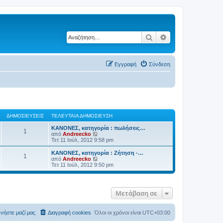
Αναζήτηση
Ειδική αναζήτηση
Εγγραφή
Σύνδεση
ΔΗΜΟΣΙΕΎΣΕΙΣ
ΤΕΛΕΥΤΑΊΑ ΔΗΜΟΣΊΕΥΣΗ
ΚΑΝΟΝΕΣ, κατηγορία : πωλήσεις…
1
Π
από
Andreecko
ρ
Τετ 11 Ιούλ, 2012 9:58 pm
ο
β
ΚΑΝΟΝΕΣ, κατηγορία : Ζήτηση -…
1
ο
Π
από
Andreecko
λ
ρ
Τετ 11 Ιούλ, 2012 9:50 pm
ή
ο
τ
β
η
ο
ς
λ
Μετάβαση σε
τ
ή
ε
τ
λ
η
ε
ς
νήστε μαζί μας
Διαγραφή cookies
Όλοι οι χρόνοι είναι
UTC+03:00
υ
τ
τ