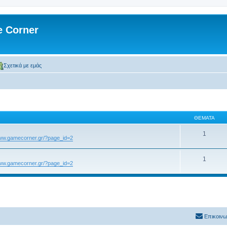
 Corner
Σχετικά με εμάς
ΘΈΜΑΤΑ
1
www.gamecorner.gr/?page_id=2
1
www.gamecorner.gr/?page_id=2
Επικοινω