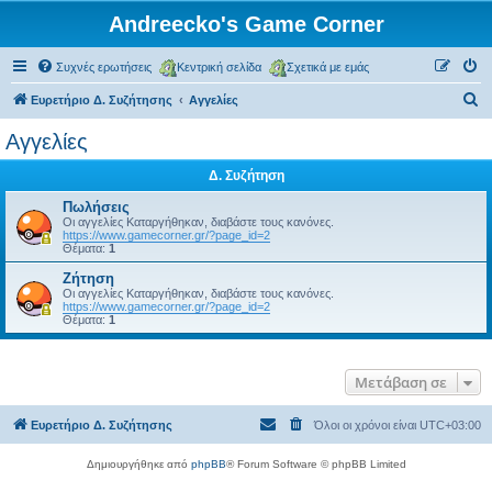
Andreecko's Game Corner
Συχνές ερωτήσεις
Κεντρική σελίδα
Σχετικά με εμάς
Α
Ευρετήριο Δ. Συζήτησης
Αγγελίες
ν
Αγγελίες
α
Δ. Συζήτηση
ζ
ή
Πωλήσεις
Οι αγγελίες Καταργήθηκαν, διαβάστε τους κανόνες.
τ
https://www.gamecorner.gr/?page_id=2
Θέματα:
1
η
Ζήτηση
σ
Οι αγγελίες Καταργήθηκαν, διαβάστε τους κανόνες.
https://www.gamecorner.gr/?page_id=2
η
Θέματα:
1
Μετάβαση σε
Ευρετήριο Δ. Συζήτησης
Όλοι οι χρόνοι είναι
UTC+03:00
Δημιουργήθηκε από
phpBB
® Forum Software © phpBB Limited