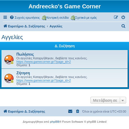
Andreecko's Game Corner
Συχνές ερωτήσεις
Κεντρική σελίδα
Σχετικά με εμάς
Α
Ευρετήριο Δ. Συζήτησης
Αγγελίες
ν
Αγγελίες
α
Δ. Συζήτηση
ζ
ή
Πωλήσεις
Οι αγγελίες Καταργήθηκαν, διαβάστε τους κανόνες.
τ
https://www.gamecorner.gr/?page_id=2
Θέματα:
1
η
Ζήτηση
σ
Οι αγγελίες Καταργήθηκαν, διαβάστε τους κανόνες.
https://www.gamecorner.gr/?page_id=2
η
Θέματα:
1
Μετάβαση σε
Ευρετήριο Δ. Συζήτησης
Όλοι οι χρόνοι είναι
UTC+03:00
Δημιουργήθηκε από
phpBB
® Forum Software © phpBB Limited