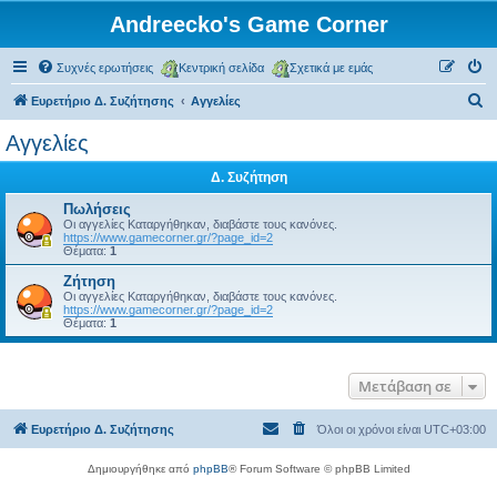
Andreecko's Game Corner
Συχνές ερωτήσεις
Κεντρική σελίδα
Σχετικά με εμάς
Α
Ευρετήριο Δ. Συζήτησης
Αγγελίες
ν
Αγγελίες
α
Δ. Συζήτηση
ζ
ή
Πωλήσεις
Οι αγγελίες Καταργήθηκαν, διαβάστε τους κανόνες.
τ
https://www.gamecorner.gr/?page_id=2
Θέματα:
1
η
Ζήτηση
σ
Οι αγγελίες Καταργήθηκαν, διαβάστε τους κανόνες.
https://www.gamecorner.gr/?page_id=2
η
Θέματα:
1
Μετάβαση σε
Ευρετήριο Δ. Συζήτησης
Όλοι οι χρόνοι είναι
UTC+03:00
Δημιουργήθηκε από
phpBB
® Forum Software © phpBB Limited