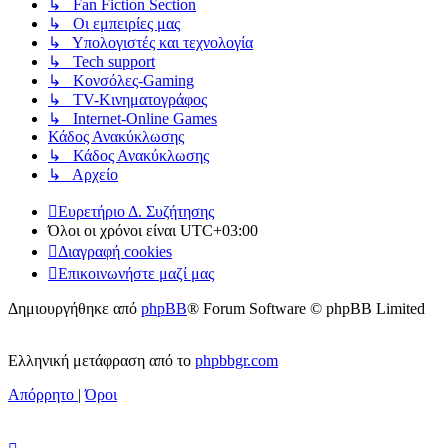
↳ Fan Fiction Section
↳ Οι εμπειρίες μας
↳ Υπολογιστές και τεχνολογία
↳ Tech support
↳ Kονσόλες-Gaming
↳ TV-Κινηματογράφος
↳ Internet-Online Games
Κάδος Ανακύκλωσης
↳ Κάδος Ανακύκλωσης
↳ Αρχείο
Ευρετήριο Δ. Συζήτησης
Όλοι οι χρόνοι είναι
UTC+03:00
Διαγραφή cookies
Επικοινωνήστε μαζί μας
Δημιουργήθηκε από
phpBB
® Forum Software © phpBB Limited
Ελληνική μετάφραση από το
phpbbgr.com
Απόρρητο
|
Όροι