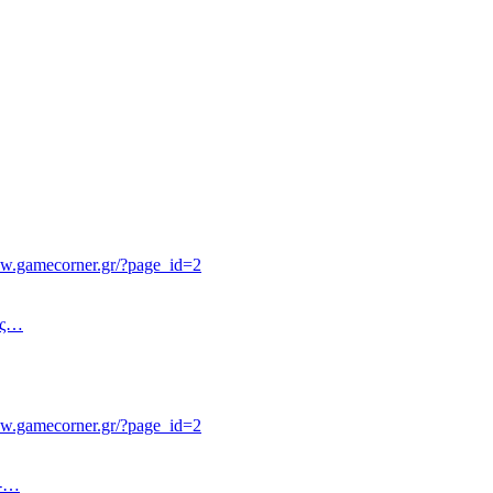
ww.gamecorner.gr/?page_id=2
ις…
ww.gamecorner.gr/?page_id=2
 -…