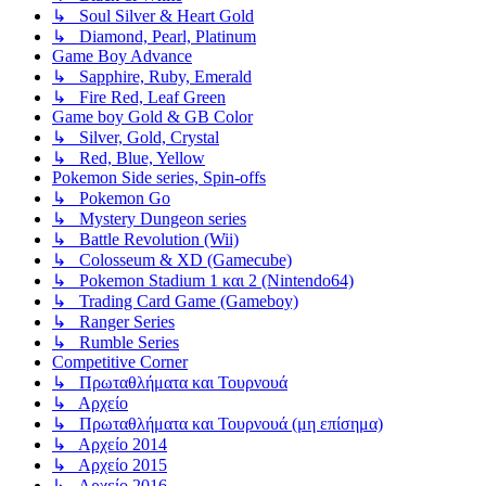
↳ Soul Silver & Heart Gold
↳ Diamond, Pearl, Platinum
Game Boy Advance
↳ Sapphire, Ruby, Emerald
↳ Fire Red, Leaf Green
Game boy Gold & GB Color
↳ Silver, Gold, Crystal
↳ Red, Blue, Yellow
Pokemon Side series, Spin-offs
↳ Pokemon Go
↳ Mystery Dungeon series
↳ Battle Revolution (Wii)
↳ Colosseum & XD (Gamecube)
↳ Pokemon Stadium 1 και 2 (Nintendo64)
↳ Trading Card Game (Gameboy)
↳ Ranger Series
↳ Rumble Series
Competitive Corner
↳ Πρωταθλήματα και Τουρνουά
↳ Αρχείο
↳ Πρωταθλήματα και Τουρνουά (μη επίσημα)
↳ Αρχείο 2014
↳ Αρχείο 2015
↳ Αρχείο 2016