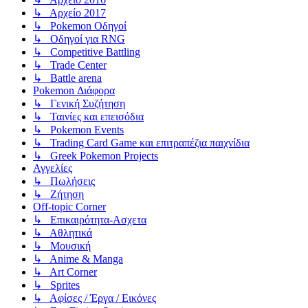
↳ Αρχείο 2017
↳ Pokemon Οδηγοί
↳ Οδηγοί για RNG
↳ Competitive Battling
↳ Trade Center
↳ Battle arena
Pokemon Διάφορα
↳ Γενική Συζήτηση
↳ Ταινίες και επεισόδια
↳ Pokemon Events
↳ Trading Card Game και επιτραπέζια παιχνίδια
↳ Greek Pokemon Projects
Αγγελίες
↳ Πωλήσεις
↳ Ζήτηση
Off-topic Corner
↳ Επικαιρότητα-Ασχετα
↳ Αθλητικά
↳ Μουσική
↳ Anime & Manga
↳ Art Corner
↳ Sprites
↳ Αφίσες / Έργα / Εικόνες