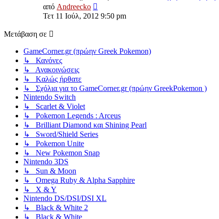
Προβολή
από
Andreecko
της
Τετ 11 Ιούλ, 2012 9:50 pm
τελευταίας
δημοσίευσης
Μετάβαση σε
GameCorner.gr (πρώην Greek Pokemon)
↳ Κανόνες
↳ Ανακοινώσεις
↳ Kαλώς ήρθατε
↳ Σχόλια για το GameCorner.gr (πρώην GreekPokemon )
Nintendo Switch
↳ Scarlet & Violet
↳ Pokemon Legends : Arceus
↳ Brilliant Diamond και Shining Pearl
↳ Sword/Shield Series
↳ Pokemon Unite
↳ New Pokemon Snap
Nintendo 3DS
↳ Sun & Moon
↳ Omega Ruby & Alpha Sapphire
↳ X & Y
Nintendo DS/DSI/DSI XL
↳ Black & White 2
↳ Black & White