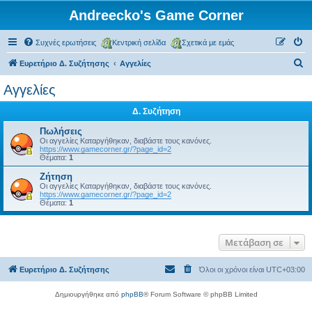
Andreecko's Game Corner
Συχνές ερωτήσεις
Κεντρική σελίδα
Σχετικά με εμάς
Α
Ευρετήριο Δ. Συζήτησης
Αγγελίες
ν
Αγγελίες
α
Δ. Συζήτηση
ζ
ή
Πωλήσεις
Οι αγγελίες Καταργήθηκαν, διαβάστε τους κανόνες.
τ
https://www.gamecorner.gr/?page_id=2
Θέματα:
1
η
Ζήτηση
σ
Οι αγγελίες Καταργήθηκαν, διαβάστε τους κανόνες.
https://www.gamecorner.gr/?page_id=2
η
Θέματα:
1
Μετάβαση σε
Ευρετήριο Δ. Συζήτησης
Όλοι οι χρόνοι είναι
UTC+03:00
Δημιουργήθηκε από
phpBB
® Forum Software © phpBB Limited