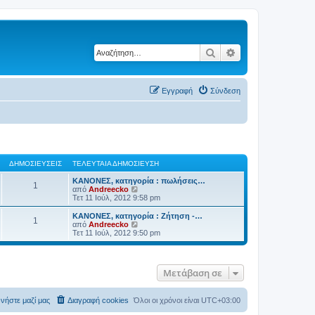
Αναζήτηση
Ειδική αναζήτηση
Εγγραφή
Σύνδεση
ΔΗΜΟΣΙΕΎΣΕΙΣ
ΤΕΛΕΥΤΑΊΑ ΔΗΜΟΣΊΕΥΣΗ
ΚΑΝΟΝΕΣ, κατηγορία : πωλήσεις…
1
Π
από
Andreecko
ρ
Τετ 11 Ιούλ, 2012 9:58 pm
ο
β
ΚΑΝΟΝΕΣ, κατηγορία : Ζήτηση -…
1
ο
Π
από
Andreecko
λ
ρ
Τετ 11 Ιούλ, 2012 9:50 pm
ή
ο
τ
β
η
ο
ς
λ
Μετάβαση σε
τ
ή
ε
τ
λ
η
ε
ς
νήστε μαζί μας
Διαγραφή cookies
Όλοι οι χρόνοι είναι
UTC+03:00
υ
τ
τ