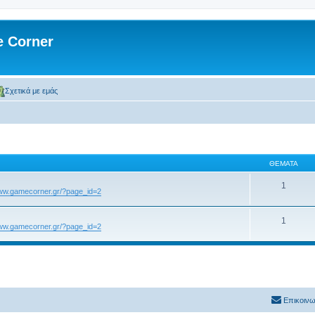
 Corner
Σχετικά με εμάς
ΘΈΜΑΤΑ
1
www.gamecorner.gr/?page_id=2
1
www.gamecorner.gr/?page_id=2
Επικοινω