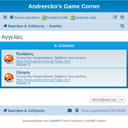
Andreecko's Game Corner
Συχνές ερωτήσεις
Κεντρική σελίδα
Σχετικά με εμάς
Α
Ευρετήριο Δ. Συζήτησης
Αγγελίες
ν
Αγγελίες
α
Δ. Συζήτηση
ζ
ή
Πωλήσεις
Οι αγγελίες Καταργήθηκαν, διαβάστε τους κανόνες.
τ
https://www.gamecorner.gr/?page_id=2
Θέματα:
1
η
Ζήτηση
σ
Οι αγγελίες Καταργήθηκαν, διαβάστε τους κανόνες.
https://www.gamecorner.gr/?page_id=2
η
Θέματα:
1
Μετάβαση σε
Ευρετήριο Δ. Συζήτησης
Όλοι οι χρόνοι είναι
UTC+03:00
Δημιουργήθηκε από
phpBB
® Forum Software © phpBB Limited