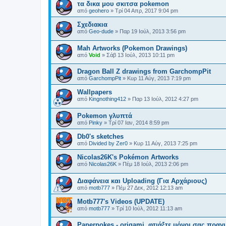
τα δικα μου σκιτσα pokemon
από
geohero
»
Τρί 04 Απρ, 2017 9:04 pm
Σχεδιακια
από
Geo-dude
»
Παρ 19 Ιούλ, 2013 3:56 pm
Mah Artworks (Pokemon Drawings)
από
Void
»
Σάβ 13 Ιούλ, 2013 10:11 pm
Dragon Ball Z drawings from GarchompPit
από
GarchompPit
»
Κυρ 11 Αύγ, 2013 7:19 pm
Wallpapers
από
Kingnothing412
»
Παρ 13 Ιούλ, 2012 4:27 pm
Pokemon γλυπτά
από
Pinky
»
Τρί 07 Ιαν, 2014 8:59 pm
Db0's sketches
από
Divided by Zer0
»
Κυρ 11 Αύγ, 2013 7:25 pm
Nicolas26K's Pokémon Artworks
από
Nicolas26K
»
Πέμ 18 Ιούλ, 2013 2:06 pm
Διαφάνεια και Uploading (Για Αρχάριους)
από
motb777
»
Πέμ 27 Δεκ, 2012 12:13 am
Motb777's Videos (UPDATE)
από
motb777
»
Τρί 10 Ιούλ, 2012 11:13 am
Paperpokes - origami, φτιάξτε μόνοι σας πρα