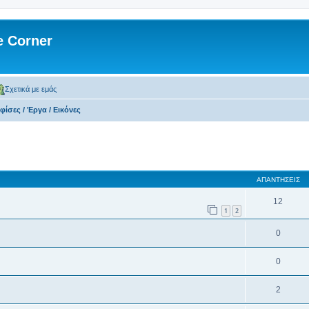
 Corner
Σχετικά με εμάς
φίσες / Έργα / Εικόνες
 αναζήτηση
ΑΠΑΝΤΉΣΕΙΣ
12
1
2
0
0
2