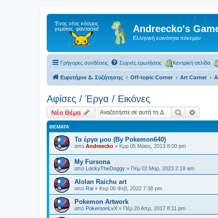
Andreecko's Game
Ελληνική κοινότητα πόκεμον
Γρήγορες συνδέσεις
Συχνές ερωτήσεις
Κεντρική σελίδα
Ευρετήριο Δ. Συζήτησης
Off-topic Corner
Art Corner
Α
Αφίσες / Έργα / Εικόνες
Αναζήτηση
Ειδική
Νέο Θέμα
ΘΈΜΑΤΑ
Τα έργα μου (By Pokemon640)
από
Andreecko
»
Κυρ 05 Μάιος, 2013 8:00 pm
My Fursona
από
LockyTheDoggy
»
Πέμ 02 Μαρ, 2023 2:19 am
Alolan Raichu art
από
Rai
»
Κυρ 06 Φεβ, 2022 7:38 pm
Pokemon Artwork
από
PokemonLvX
»
Πέμ 20 Απρ, 2017 8:11 pm