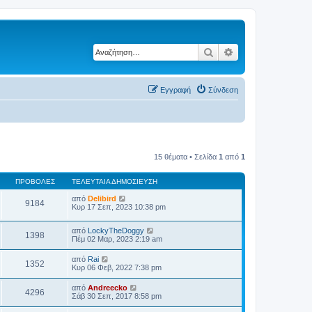
Αναζήτηση
Ειδική αναζήτηση
Εγγραφή
Σύνδεση
15 θέματα • Σελίδα
1
από
1
ΠΡΟΒΟΛΈΣ
ΤΕΛΕΥΤΑΊΑ ΔΗΜΟΣΊΕΥΣΗ
από
Delibird
9184
Κυρ 17 Σεπ, 2023 10:38 pm
από
LockyTheDoggy
1398
Πέμ 02 Μαρ, 2023 2:19 am
από
Rai
1352
Κυρ 06 Φεβ, 2022 7:38 pm
από
Andreecko
4296
Σάβ 30 Σεπ, 2017 8:58 pm