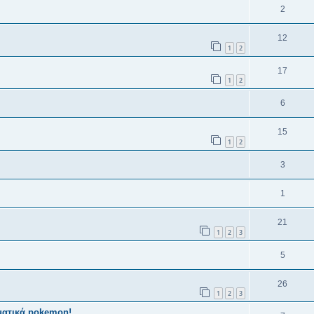
2
12
1
2
17
1
2
6
15
1
2
3
1
21
1
2
3
5
26
1
2
3
γματικά pokemon!