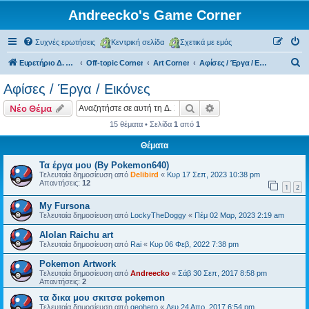
Andreecko's Game Corner
Συχνές ερωτήσεις
Κεντρική σελίδα
Σχετικά με εμάς
Α
Ευρετήριο Δ. Συζήτησης
Off-topic Corner
Art Corner
Αφίσες / Έργα / Εικόνες
ν
Αφίσες / Έργα / Εικόνες
α
Αναζήτηση
Ειδική αναζήτηση
Νέο Θέμα
ζ
15 θέματα • Σελίδα
1
από
1
ή
Θέματα
τ
η
Τα έργα μου (By Pokemon640)
Τελευταία δημοσίευση από
Delibird
«
Κυρ 17 Σεπ, 2023 10:38 pm
σ
Απαντήσεις:
12
1
2
η
My Fursona
Τελευταία δημοσίευση από
LockyTheDoggy
«
Πέμ 02 Μαρ, 2023 2:19 am
Alolan Raichu art
Τελευταία δημοσίευση από
Rai
«
Κυρ 06 Φεβ, 2022 7:38 pm
Pokemon Artwork
Τελευταία δημοσίευση από
Andreecko
«
Σάβ 30 Σεπ, 2017 8:58 pm
Απαντήσεις:
2
τα δικα μου σκιτσα pokemon
Τελευταία δημοσίευση από
geohero
«
Δευ 24 Απρ, 2017 6:54 pm