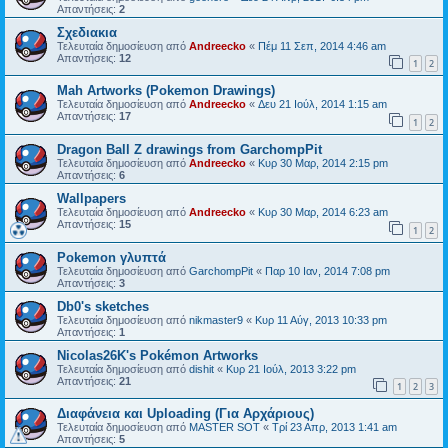
Απαντήσεις:
2
Σχεδιακια
Τελευταία δημοσίευση από
Andreecko
«
Πέμ 11 Σεπ, 2014 4:46 am
Απαντήσεις:
12
1
2
Mah Artworks (Pokemon Drawings)
Τελευταία δημοσίευση από
Andreecko
«
Δευ 21 Ιούλ, 2014 1:15 am
Απαντήσεις:
17
1
2
Dragon Ball Z drawings from GarchompPit
Τελευταία δημοσίευση από
Andreecko
«
Κυρ 30 Μαρ, 2014 2:15 pm
Απαντήσεις:
6
Wallpapers
Τελευταία δημοσίευση από
Andreecko
«
Κυρ 30 Μαρ, 2014 6:23 am
Απαντήσεις:
15
1
2
Pokemon γλυπτά
Τελευταία δημοσίευση από
GarchompPit
«
Παρ 10 Ιαν, 2014 7:08 pm
Απαντήσεις:
3
Db0's sketches
Τελευταία δημοσίευση από
nikmaster9
«
Κυρ 11 Αύγ, 2013 10:33 pm
Απαντήσεις:
1
Nicolas26K's Pokémon Artworks
Τελευταία δημοσίευση από
dishit
«
Κυρ 21 Ιούλ, 2013 3:22 pm
Απαντήσεις:
21
1
2
3
Διαφάνεια και Uploading (Για Αρχάριους)
Τελευταία δημοσίευση από
MASTER SOT
«
Τρί 23 Απρ, 2013 1:41 am
Απαντήσεις:
5