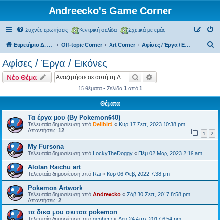
Andreecko's Game Corner
Συχνές ερωτήσεις
Κεντρική σελίδα
Σχετικά με εμάς
Α
Ευρετήριο Δ. Συζήτησης
Off-topic Corner
Art Corner
Αφίσες / Έργα / Εικόνες
ν
Αφίσες / Έργα / Εικόνες
α
Αναζήτηση
Ειδική αναζήτηση
Νέο Θέμα
ζ
15 θέματα • Σελίδα
1
από
1
ή
Θέματα
τ
η
Τα έργα μου (By Pokemon640)
Τελευταία δημοσίευση από
Delibird
«
Κυρ 17 Σεπ, 2023 10:38 pm
σ
Απαντήσεις:
12
1
2
η
My Fursona
Τελευταία δημοσίευση από
LockyTheDoggy
«
Πέμ 02 Μαρ, 2023 2:19 am
Alolan Raichu art
Τελευταία δημοσίευση από
Rai
«
Κυρ 06 Φεβ, 2022 7:38 pm
Pokemon Artwork
Τελευταία δημοσίευση από
Andreecko
«
Σάβ 30 Σεπ, 2017 8:58 pm
Απαντήσεις:
2
τα δικα μου σκιτσα pokemon
Τελευταία δημοσίευση από
geohero
«
Δευ 24 Απρ, 2017 6:54 pm