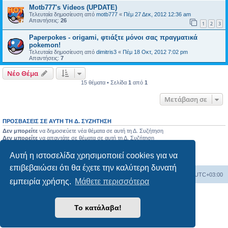
Motb777's Videos (UPDATE)
Τελευταία δημοσίευση από
motb777
«
Πέμ 27 Δεκ, 2012 12:36 am
Απαντήσεις:
26
1
2
3
Paperpokes - origami, φτιάξτε μόνοι σας πραγματικά
pokemon!
Τελευταία δημοσίευση από
dimitris3
«
Πέμ 18 Οκτ, 2012 7:02 pm
Απαντήσεις:
7
Νέο Θέμα
15 θέματα • Σελίδα
1
από
1
Μετάβαση σε
ΠΡΟΣΒΆΣΕΙΣ ΣΕ ΑΥΤΉ ΤΗ Δ. ΣΥΖΉΤΗΣΗ
Δεν μπορείτε
να δημοσιεύετε νέα θέματα σε αυτή τη Δ. Συζήτηση
Δεν μπορείτε
να απαντάτε σε θέματα σε αυτή τη Δ. Συζήτηση
Δεν μπορείτε
να επεξεργάζεστε τις δημοσιεύσεις σας σε αυτή τη Δ. Συζήτηση
Δεν μπορείτε
να διαγράφετε τις δημοσιεύσεις σας σε αυτή τη Δ. Συζήτηση
Αυτή η ιστοσελίδα χρησιμοποιεί cookies για να
Δεν μπορείτε
να επισυνάπτετε αρχεία σε αυτή τη Δ. Συζήτηση
επιβεβαιώσει ότι θα έχετε την καλύτερη δυνατή
Ευρετήριο Δ. Συζήτησης
Όλοι οι χρόνοι είναι
UTC+03:00
εμπειρία χρήσης.
Μάθετε περισσότερα
Δημιουργήθηκε από
phpBB
® Forum Software © phpBB Limited
Το κατάλαβα!
Ελληνική μετάφραση από το
phpbbgr.com
Απόρρητο
|
Όροι