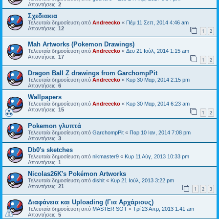
Απαντήσεις:
2
Σχεδιακια
Τελευταία δημοσίευση από
Andreecko
«
Πέμ 11 Σεπ, 2014 4:46 am
Απαντήσεις:
12
1
2
Mah Artworks (Pokemon Drawings)
Τελευταία δημοσίευση από
Andreecko
«
Δευ 21 Ιούλ, 2014 1:15 am
Απαντήσεις:
17
1
2
Dragon Ball Z drawings from GarchompPit
Τελευταία δημοσίευση από
Andreecko
«
Κυρ 30 Μαρ, 2014 2:15 pm
Απαντήσεις:
6
Wallpapers
Τελευταία δημοσίευση από
Andreecko
«
Κυρ 30 Μαρ, 2014 6:23 am
Απαντήσεις:
15
1
2
Pokemon γλυπτά
Τελευταία δημοσίευση από
GarchompPit
«
Παρ 10 Ιαν, 2014 7:08 pm
Απαντήσεις:
3
Db0's sketches
Τελευταία δημοσίευση από
nikmaster9
«
Κυρ 11 Αύγ, 2013 10:33 pm
Απαντήσεις:
1
Nicolas26K's Pokémon Artworks
Τελευταία δημοσίευση από
dishit
«
Κυρ 21 Ιούλ, 2013 3:22 pm
Απαντήσεις:
21
1
2
3
Διαφάνεια και Uploading (Για Αρχάριους)
Τελευταία δημοσίευση από
MASTER SOT
«
Τρί 23 Απρ, 2013 1:41 am
Απαντήσεις:
5