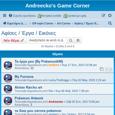
Andreecko's Game Corner
Συχνές ερωτήσεις
Κεντρική σελίδα
Σχετικά με εμάς
Α
Ευρετήριο Δ. Συζήτησης
Off-topic Corner
Art Corner
Αφίσες / Έργα / Εικόνες
ν
Αφίσες / Έργα / Εικόνες
α
Αναζήτηση
Ειδική αναζήτηση
Νέο Θέμα
ζ
15 θέματα • Σελίδα
1
από
1
ή
Θέματα
τ
η
Τα έργα μου (By Pokemon640)
Τελευταία δημοσίευση από
Delibird
«
Κυρ 17 Σεπ, 2023 10:38 pm
σ
Απαντήσεις:
12
1
2
η
My Fursona
Τελευταία δημοσίευση από
LockyTheDoggy
«
Πέμ 02 Μαρ, 2023 2:19 am
Alolan Raichu art
Τελευταία δημοσίευση από
Rai
«
Κυρ 06 Φεβ, 2022 7:38 pm
Pokemon Artwork
Τελευταία δημοσίευση από
Andreecko
«
Σάβ 30 Σεπ, 2017 8:58 pm
Απαντήσεις:
2
τα δικα μου σκιτσα pokemon
Τελευταία δημοσίευση από
geohero
«
Δευ 24 Απρ, 2017 6:54 pm