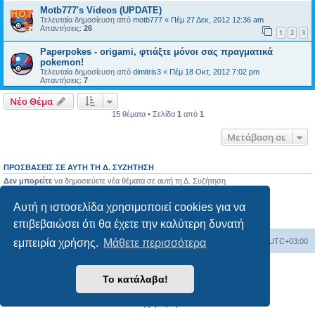
Motb777's Videos (UPDATE)
Τελευταία δημοσίευση από
motb777
«
Πέμ 27 Δεκ, 2012 12:36 am
Απαντήσεις:
26
1
2
3
Paperpokes - origami, φτιάξτε μόνοι σας πραγματικά
pokemon!
Τελευταία δημοσίευση από
dimitris3
«
Πέμ 18 Οκτ, 2012 7:02 pm
Απαντήσεις:
7
Νέο Θέμα
15 θέματα • Σελίδα
1
από
1
Μετάβαση σε
ΠΡΟΣΒΆΣΕΙΣ ΣΕ ΑΥΤΉ ΤΗ Δ. ΣΥΖΉΤΗΣΗ
Δεν μπορείτε
να δημοσιεύετε νέα θέματα σε αυτή τη Δ. Συζήτηση
Δεν μπορείτε
να απαντάτε σε θέματα σε αυτή τη Δ. Συζήτηση
Δεν μπορείτε
να επεξεργάζεστε τις δημοσιεύσεις σας σε αυτή τη Δ. Συζήτηση
Αυτή η ιστοσελίδα χρησιμοποιεί cookies για να
Δεν μπορείτε
να διαγράφετε τις δημοσιεύσεις σας σε αυτή τη Δ. Συζήτηση
Δεν μπορείτε
να επισυνάπτετε αρχεία σε αυτή τη Δ. Συζήτηση
επιβεβαιώσει ότι θα έχετε την καλύτερη δυνατή
εμπειρία χρήσης.
Μάθετε περισσότερα
Ευρετήριο Δ. Συζήτησης
Όλοι οι χρόνοι είναι
UTC+03:00
Δημιουργήθηκε από
phpBB
® Forum Software © phpBB Limited
Το κατάλαβα!
Ελληνική μετάφραση από το
phpbbgr.com
Απόρρητο
|
Όροι