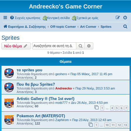
Andreecko's Game Corner
Συχνές ερωτήσεις
Κεντρική σελίδα
Σχετικά με εμάς
Α
Ευρετήριο Δ. Συζήτησης
Off-topic Corner
Art Corner
Sprites
ν
Sprites
α
Αναζήτηση
Ειδική αναζήτηση
Νέο Θέμα
ζ
9 θέματα • Σελίδα
1
από
1
ή
Θέματα
τ
η
τα sprites μου
Τελευταία δημοσίευση από
geohero
«
Παρ 05 Μάιος, 2017 11:45 pm
σ
Απαντήσεις:
2
η
Που θα βρω Sprites?
Τελευταία δημοσίευση από
Andreecko
«
Παρ 29 Νοέμ, 2013 3:53 am
Απαντήσεις:
3
Artistic Gallery ® (The 1st ever!)
Τελευταία δημοσίευση από
motb777
«
Δευ 26 Αύγ, 2013 4:53 pm
Απαντήσεις:
60
1
4
5
6
7
…
Pokemon Art (MATERSOT)
Τελευταία δημοσίευση από
Zaphirom
«
Παρ 23 Αύγ, 2013 12:43 am
Απαντήσεις:
122
1
10
11
12
13
…