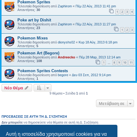
Pokemon Sprites
Τελευταία δημοσίευση από
Zaphirom
«
Πέμ 22 Αύγ, 2013 11:41 pm
Απαντήσεις:
30
1
2
3
4
Poke art by Dishit
Τελευταία δημοσίευση από
Zaphirom
«
Πέμ 22 Αύγ, 2013 11:27 pm
Απαντήσεις:
23
1
2
3
Pokemon Mixes
Τελευταία δημοσίευση από
dionyshs02
«
Κυρ 18 Αύγ, 2013 6:18 pm
Απαντήσεις:
5
Pokemon Art (Begore)
Τελευταία δημοσίευση από
Andreecko
«
Πέμ 28 Μαρ, 2013 12:14 am
Απαντήσεις:
108
1
8
9
10
11
…
Pokemon Sprites Contests
Τελευταία δημοσίευση από
begore
«
Δευ 03 Σεπ, 2012 9:14 pm
Απαντήσεις:
1
Νέο Θέμα
9 θέματα • Σελίδα
1
από
1
Μετάβαση σε
ΠΡΟΣΒΆΣΕΙΣ ΣΕ ΑΥΤΉ ΤΗ Δ. ΣΥΖΉΤΗΣΗ
Δεν μπορείτε
να δημοσιεύετε νέα θέματα σε αυτή τη Δ. Συζήτηση
Δεν μπορείτε
να απαντάτε σε θέματα σε αυτή τη Δ. Συζήτηση
Δεν μπορείτε
να επεξεργάζεστε τις δημοσιεύσεις σας σε αυτή τη Δ. Συζήτηση
Αυτή η ιστοσελίδα χρησιμοποιεί cookies για να
Δεν μπορείτε
να διαγράφετε τις δημοσιεύσεις σας σε αυτή τη Δ. Συζήτηση