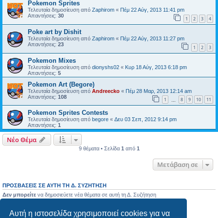
Pokemon Sprites
Τελευταία δημοσίευση από
Zaphirom
«
Πέμ 22 Αύγ, 2013 11:41 pm
Απαντήσεις:
30
1
2
3
4
Poke art by Dishit
Τελευταία δημοσίευση από
Zaphirom
«
Πέμ 22 Αύγ, 2013 11:27 pm
Απαντήσεις:
23
1
2
3
Pokemon Mixes
Τελευταία δημοσίευση από
dionyshs02
«
Κυρ 18 Αύγ, 2013 6:18 pm
Απαντήσεις:
5
Pokemon Art (Begore)
Τελευταία δημοσίευση από
Andreecko
«
Πέμ 28 Μαρ, 2013 12:14 am
Απαντήσεις:
108
1
8
9
10
11
…
Pokemon Sprites Contests
Τελευταία δημοσίευση από
begore
«
Δευ 03 Σεπ, 2012 9:14 pm
Απαντήσεις:
1
Νέο Θέμα
9 θέματα • Σελίδα
1
από
1
Μετάβαση σε
ΠΡΟΣΒΆΣΕΙΣ ΣΕ ΑΥΤΉ ΤΗ Δ. ΣΥΖΉΤΗΣΗ
Δεν μπορείτε
να δημοσιεύετε νέα θέματα σε αυτή τη Δ. Συζήτηση
Δεν μπορείτε
να απαντάτε σε θέματα σε αυτή τη Δ. Συζήτηση
Δεν μπορείτε
να επεξεργάζεστε τις δημοσιεύσεις σας σε αυτή τη Δ. Συζήτηση
Αυτή η ιστοσελίδα χρησιμοποιεί cookies για να
Δεν μπορείτε
να διαγράφετε τις δημοσιεύσεις σας σε αυτή τη Δ. Συζήτηση