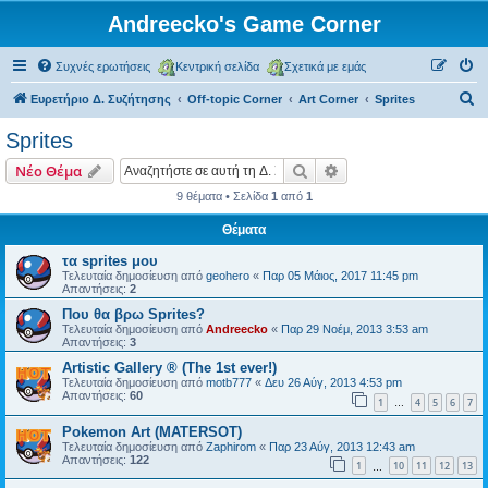
Andreecko's Game Corner
Συχνές ερωτήσεις
Κεντρική σελίδα
Σχετικά με εμάς
Α
Ευρετήριο Δ. Συζήτησης
Off-topic Corner
Art Corner
Sprites
ν
Sprites
α
Αναζήτηση
Ειδική αναζήτηση
Νέο Θέμα
ζ
9 θέματα • Σελίδα
1
από
1
ή
Θέματα
τ
η
τα sprites μου
Τελευταία δημοσίευση από
geohero
«
Παρ 05 Μάιος, 2017 11:45 pm
σ
Απαντήσεις:
2
η
Που θα βρω Sprites?
Τελευταία δημοσίευση από
Andreecko
«
Παρ 29 Νοέμ, 2013 3:53 am
Απαντήσεις:
3
Artistic Gallery ® (The 1st ever!)
Τελευταία δημοσίευση από
motb777
«
Δευ 26 Αύγ, 2013 4:53 pm
Απαντήσεις:
60
1
4
5
6
7
…
Pokemon Art (MATERSOT)
Τελευταία δημοσίευση από
Zaphirom
«
Παρ 23 Αύγ, 2013 12:43 am
Απαντήσεις:
122
1
10
11
12
13
…