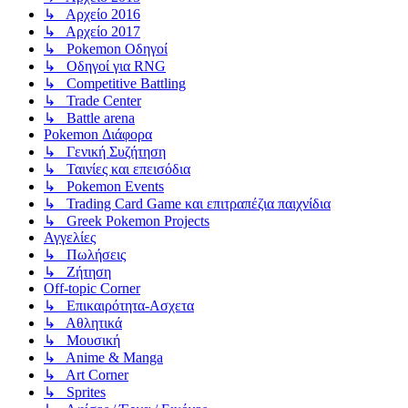
↳ Αρχείο 2016
↳ Αρχείο 2017
↳ Pokemon Οδηγοί
↳ Οδηγοί για RNG
↳ Competitive Battling
↳ Trade Center
↳ Battle arena
Pokemon Διάφορα
↳ Γενική Συζήτηση
↳ Ταινίες και επεισόδια
↳ Pokemon Events
↳ Trading Card Game και επιτραπέζια παιχνίδια
↳ Greek Pokemon Projects
Αγγελίες
↳ Πωλήσεις
↳ Ζήτηση
Off-topic Corner
↳ Επικαιρότητα-Ασχετα
↳ Αθλητικά
↳ Μουσική
↳ Anime & Manga
↳ Art Corner
↳ Sprites