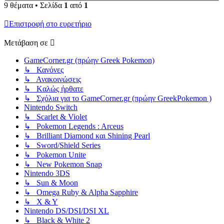
9 θέματα • Σελίδα
1
από
1
Επιστροφή στο ευρετήριο
Μετάβαση σε
GameCorner.gr (πρώην Greek Pokemon)
↳ Κανόνες
↳ Ανακοινώσεις
↳ Kαλώς ήρθατε
↳ Σχόλια για το GameCorner.gr (πρώην GreekPokemon )
Nintendo Switch
↳ Scarlet & Violet
↳ Pokemon Legends : Arceus
↳ Brilliant Diamond και Shining Pearl
↳ Sword/Shield Series
↳ Pokemon Unite
↳ New Pokemon Snap
Nintendo 3DS
↳ Sun & Moon
↳ Omega Ruby & Alpha Sapphire
↳ X & Y
Nintendo DS/DSI/DSI XL
↳ Black & White 2