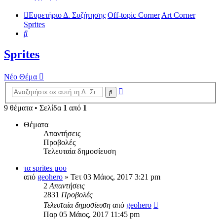
Ευρετήριο Δ. Συζήτησης
Off-topic Corner
Art Corner
Sprites
Αναζήτηση
Sprites
Νέο Θέμα
Ειδική
Αναζήτηση
αναζήτηση
9 θέματα • Σελίδα
1
από
1
Θέματα
Απαντήσεις
Προβολές
Τελευταία δημοσίευση
τα sprites μου
από
geohero
»
Τετ 03 Μάιος, 2017 3:21 pm
2
Απαντήσεις
2831
Προβολές
Τελευταία δημοσίευση
από
geohero
Παρ 05 Μάιος, 2017 11:45 pm