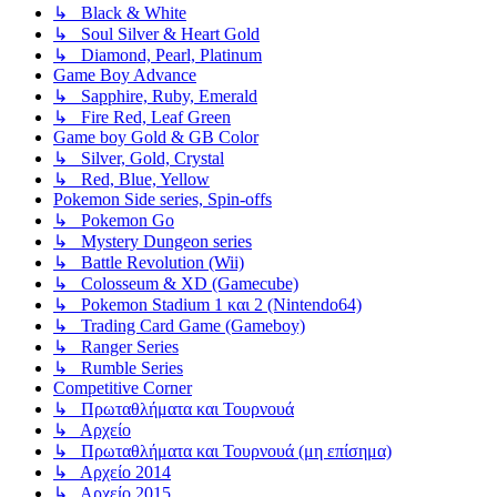
↳ Black & White
↳ Soul Silver & Heart Gold
↳ Diamond, Pearl, Platinum
Game Boy Advance
↳ Sapphire, Ruby, Emerald
↳ Fire Red, Leaf Green
Game boy Gold & GB Color
↳ Silver, Gold, Crystal
↳ Red, Blue, Yellow
Pokemon Side series, Spin-offs
↳ Pokemon Go
↳ Mystery Dungeon series
↳ Battle Revolution (Wii)
↳ Colosseum & XD (Gamecube)
↳ Pokemon Stadium 1 και 2 (Nintendo64)
↳ Trading Card Game (Gameboy)
↳ Ranger Series
↳ Rumble Series
Competitive Corner
↳ Πρωταθλήματα και Τουρνουά
↳ Αρχείο
↳ Πρωταθλήματα και Τουρνουά (μη επίσημα)
↳ Αρχείο 2014
↳ Αρχείο 2015