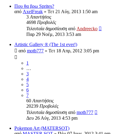
Που θα βρω Sprites?
από
AxelFreak
»
Τετ 21 Αύγ, 2013 1:50 am
3
Απαντήσεις
4698
Προβολές
Τελευταία δημοσίευση
από
Andreecko
Παρ 29 Νοέμ, 2013 3:53 am
Artistic Gallery ® (The 1st ever!)
από
motb777
»
Τετ 18 Απρ, 2012 3:05 pm
1
…
3
4
5
6
7
60
Απαντήσεις
20239
Προβολές
Τελευταία δημοσίευση
από
motb777
Δευ 26 Αύγ, 2013 4:53 pm
Pokemon Art (MATERSOT)
από
MASTER SOT
»
Πέμ 07 Ιουν, 2012 3:41 pm