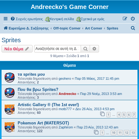
Andreecko's Game Corner
Συχνές ερωτήσεις
Κεντρική σελίδα
Σχετικά με εμάς
Α
Ευρετήριο Δ. Συζήτησης
Off-topic Corner
Art Corner
Sprites
ν
Sprites
α
Αναζήτηση
Ειδική αναζήτηση
Νέο Θέμα
ζ
9 θέματα • Σελίδα
1
από
1
ή
Θέματα
τ
η
τα sprites μου
Τελευταία δημοσίευση από
geohero
«
Παρ 05 Μάιος, 2017 11:45 pm
σ
Απαντήσεις:
2
η
Που θα βρω Sprites?
Τελευταία δημοσίευση από
Andreecko
«
Παρ 29 Νοέμ, 2013 3:53 am
Απαντήσεις:
3
Artistic Gallery ® (The 1st ever!)
Τελευταία δημοσίευση από
motb777
«
Δευ 26 Αύγ, 2013 4:53 pm
Απαντήσεις:
60
1
4
5
6
7
…
Pokemon Art (MATERSOT)
Τελευταία δημοσίευση από
Zaphirom
«
Παρ 23 Αύγ, 2013 12:43 am
Απαντήσεις:
122
1
10
11
12
13
…