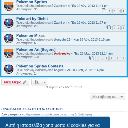
Pokemon Sprites
Τελευταία δημοσίευση από
Zaphirom
«
Πέμ 22 Αύγ, 2013 11:41 pm
Απαντήσεις:
30
1
2
3
4
Poke art by Dishit
Τελευταία δημοσίευση από
Zaphirom
«
Πέμ 22 Αύγ, 2013 11:27 pm
Απαντήσεις:
23
1
2
3
Pokemon Mixes
Τελευταία δημοσίευση από
dionyshs02
«
Κυρ 18 Αύγ, 2013 6:18 pm
Απαντήσεις:
5
Pokemon Art (Begore)
Τελευταία δημοσίευση από
Andreecko
«
Πέμ 28 Μαρ, 2013 12:14 am
Απαντήσεις:
108
1
8
9
10
11
…
Pokemon Sprites Contests
Τελευταία δημοσίευση από
begore
«
Δευ 03 Σεπ, 2012 9:14 pm
Απαντήσεις:
1
Νέο Θέμα
9 θέματα • Σελίδα
1
από
1
Μετάβαση σε
ΠΡΟΣΒΆΣΕΙΣ ΣΕ ΑΥΤΉ ΤΗ Δ. ΣΥΖΉΤΗΣΗ
Δεν μπορείτε
να δημοσιεύετε νέα θέματα σε αυτή τη Δ. Συζήτηση
Δεν μπορείτε
να απαντάτε σε θέματα σε αυτή τη Δ. Συζήτηση
Δεν μπορείτε
να επεξεργάζεστε τις δημοσιεύσεις σας σε αυτή τη Δ. Συζήτηση
Αυτή η ιστοσελίδα χρησιμοποιεί cookies για να
Δεν μπορείτε
να διαγράφετε τις δημοσιεύσεις σας σε αυτή τη Δ. Συζήτηση