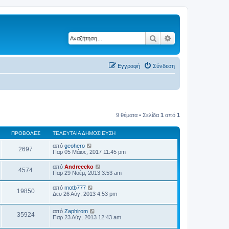
Αναζήτηση
Ειδική αναζήτηση
Εγγραφή
Σύνδεση
9 θέματα • Σελίδα
1
από
1
ΠΡΟΒΟΛΈΣ
ΤΕΛΕΥΤΑΊΑ ΔΗΜΟΣΊΕΥΣΗ
από
geohero
2697
Παρ 05 Μάιος, 2017 11:45 pm
από
Andreecko
4574
Παρ 29 Νοέμ, 2013 3:53 am
από
motb777
19850
Δευ 26 Αύγ, 2013 4:53 pm
από
Zaphirom
35924
Παρ 23 Αύγ, 2013 12:43 am