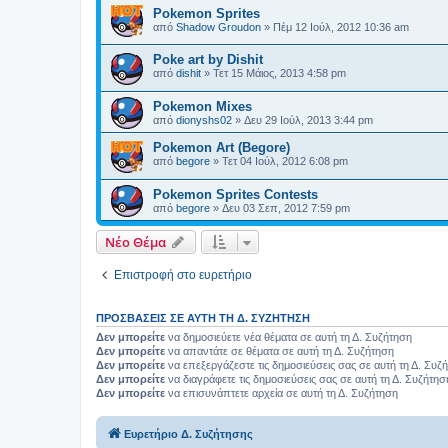
Pokemon Sprites
από
Shadow Groudon
»
Πέμ 12 Ιούλ, 2012 10:36 am
Poke art by Dishit
από
dishit
»
Τετ 15 Μάιος, 2013 4:58 pm
Pokemon Mixes
από
dionyshs02
»
Δευ 29 Ιούλ, 2013 3:44 pm
Pokemon Art (Begore)
από
begore
»
Τετ 04 Ιούλ, 2012 6:08 pm
Pokemon Sprites Contests
από
begore
»
Δευ 03 Σεπ, 2012 7:59 pm
Νέο Θέμα
Επιστροφή στο ευρετήριο
ΠΡΟΣΒΆΣΕΙΣ ΣΕ ΑΥΤΉ ΤΗ Δ. ΣΥΖΉΤΗΣΗ
Δεν μπορείτε
να δημοσιεύετε νέα θέματα σε αυτή τη Δ. Συζήτηση
Δεν μπορείτε
να απαντάτε σε θέματα σε αυτή τη Δ. Συζήτηση
Δεν μπορείτε
να επεξεργάζεστε τις δημοσιεύσεις σας σε αυτή τη Δ. Συζ
Δεν μπορείτε
να διαγράφετε τις δημοσιεύσεις σας σε αυτή τη Δ. Συζήτησ
Δεν μπορείτε
να επισυνάπτετε αρχεία σε αυτή τη Δ. Συζήτηση
Ευρετήριο Δ. Συζήτησης