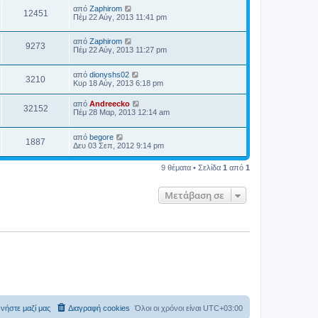
από
Zaphirom
12451
Πέμ 22 Αύγ, 2013 11:41 pm
από
Zaphirom
9273
Πέμ 22 Αύγ, 2013 11:27 pm
από
dionyshs02
3210
Κυρ 18 Αύγ, 2013 6:18 pm
από
Andreecko
32152
Πέμ 28 Μαρ, 2013 12:14 am
από
begore
1887
Δευ 03 Σεπ, 2012 9:14 pm
9 θέματα • Σελίδα
1
από
1
Μετάβαση σε
νήστε μαζί μας
Διαγραφή cookies
Όλοι οι χρόνοι είναι
UTC+03:00