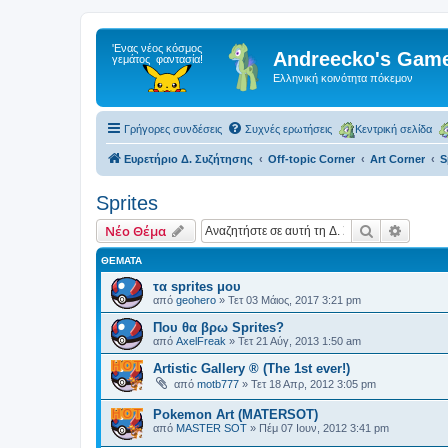
Andreecko's Game
Ελληνική κοινότητα πόκεμον
Γρήγορες συνδέσεις
Συχνές ερωτήσεις
Κεντρική σελίδα
Ευρετήριο Δ. Συζήτησης
Off-topic Corner
Art Corner
S
Sprites
Αναζήτηση
Ειδική
Νέο Θέμα
ΘΈΜΑΤΑ
τα sprites μου
από
geohero
»
Τετ 03 Μάιος, 2017 3:21 pm
Που θα βρω Sprites?
από
AxelFreak
»
Τετ 21 Αύγ, 2013 1:50 am
Artistic Gallery ® (The 1st ever!)
από
motb777
»
Τετ 18 Απρ, 2012 3:05 pm
Pokemon Art (MATERSOT)
από
MASTER SOT
»
Πέμ 07 Ιουν, 2012 3:41 pm