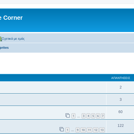
 Corner
Σχετικά με εμάς
prites
 αναζήτηση
ΑΠΑΝΤΉΣΕΙΣ
2
3
60
1
3
4
5
6
7
…
122
1
9
10
11
12
13
…