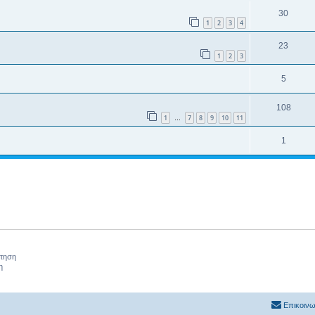
30
1
2
3
4
23
1
2
3
5
108
1
7
8
9
10
11
…
1
ήτηση
η
Επικοινω