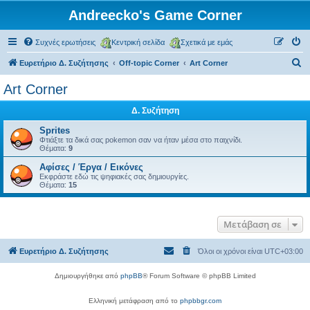
Andreecko's Game Corner
Συχνές ερωτήσεις
Κεντρική σελίδα
Σχετικά με εμάς
Α
Ευρετήριο Δ. Συζήτησης
Off-topic Corner
Art Corner
ν
Art Corner
α
Δ. Συζήτηση
ζ
ή
Sprites
Φτιάξτε τα δικά σας pokemon σαν να ήταν μέσα στο παιχνίδι.
τ
Θέματα:
9
η
Αφίσες / Έργα / Εικόνες
Εκφράστε εδώ τις ψηφιακές σας δημιουργίες.
σ
Θέματα:
15
η
Μετάβαση σε
Ευρετήριο Δ. Συζήτησης
Όλοι οι χρόνοι είναι
UTC+03:00
Δημιουργήθηκε από
phpBB
® Forum Software © phpBB Limited
Ελληνική μετάφραση από το
phpbbgr.com