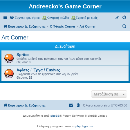
Andreecko's Game Corner
Συχνές ερωτήσεις
Κεντρική σελίδα
Σχετικά με εμάς
Α
Ευρετήριο Δ. Συζήτησης
Off-topic Corner
Art Corner
ν
Art Corner
α
Δ. Συζήτηση
ζ
ή
Sprites
Φτιάξτε τα δικά σας pokemon σαν να ήταν μέσα στο παιχνίδι.
τ
Θέματα:
9
η
Αφίσες / Έργα / Εικόνες
Εκφράστε εδώ τις ψηφιακές σας δημιουργίες.
σ
Θέματα:
15
η
Μετάβαση σε
Ευρετήριο Δ. Συζήτησης
Όλοι οι χρόνοι είναι
UTC+03:00
Δημιουργήθηκε από
phpBB
® Forum Software © phpBB Limited
Ελληνική μετάφραση από το
phpbbgr.com