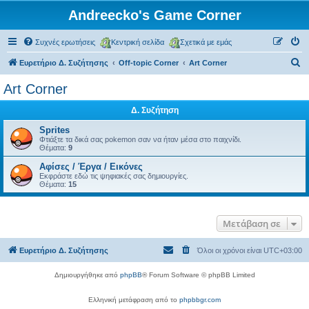
Andreecko's Game Corner
Συχνές ερωτήσεις
Κεντρική σελίδα
Σχετικά με εμάς
Α
Ευρετήριο Δ. Συζήτησης
Off-topic Corner
Art Corner
ν
Art Corner
α
Δ. Συζήτηση
ζ
ή
Sprites
Φτιάξτε τα δικά σας pokemon σαν να ήταν μέσα στο παιχνίδι.
τ
Θέματα:
9
η
Αφίσες / Έργα / Εικόνες
Εκφράστε εδώ τις ψηφιακές σας δημιουργίες.
σ
Θέματα:
15
η
Μετάβαση σε
Ευρετήριο Δ. Συζήτησης
Όλοι οι χρόνοι είναι
UTC+03:00
Δημιουργήθηκε από
phpBB
® Forum Software © phpBB Limited
Ελληνική μετάφραση από το
phpbbgr.com