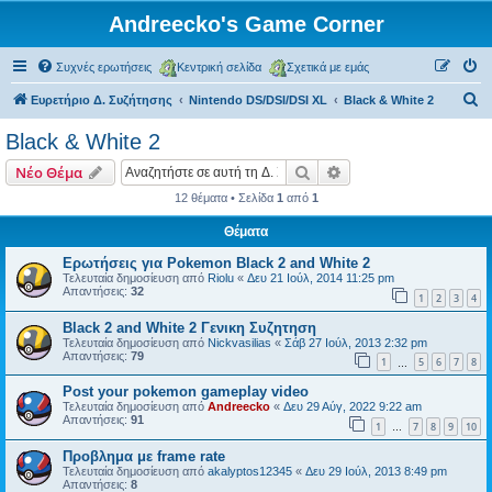
Andreecko's Game Corner
Συχνές ερωτήσεις
Κεντρική σελίδα
Σχετικά με εμάς
Α
Ευρετήριο Δ. Συζήτησης
Nintendo DS/DSI/DSI XL
Black & White 2
ν
Black & White 2
α
Αναζήτηση
Ειδική αναζήτηση
Νέο Θέμα
ζ
12 θέματα • Σελίδα
1
από
1
ή
Θέματα
τ
η
Ερωτήσεις για Pokemon Black 2 and White 2
Τελευταία δημοσίευση από
Riolu
«
Δευ 21 Ιούλ, 2014 11:25 pm
σ
Απαντήσεις:
32
1
2
3
4
η
Black 2 and White 2 Γενικη Συζητηση
Τελευταία δημοσίευση από
Nickvasilias
«
Σάβ 27 Ιούλ, 2013 2:32 pm
Απαντήσεις:
79
1
5
6
7
8
…
Post your pokemon gameplay video
Τελευταία δημοσίευση από
Andreecko
«
Δευ 29 Αύγ, 2022 9:22 am
Απαντήσεις:
91
1
7
8
9
10
…
Προβλημα με frame rate
Τελευταία δημοσίευση από
akalyptos12345
«
Δευ 29 Ιούλ, 2013 8:49 pm
Απαντήσεις:
8