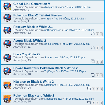
Global Link Generation V
Τελευταία δημοσίευση από
dionyshs02
«
Δευ 15 Ιούλ, 2013 1:53 pm
Απαντήσεις:
5
Pokemon Black2 / White2 Review
Τελευταία δημοσίευση από
chrys
«
Παρ 03 Μάιος, 2013 3:42 pm
Απαντήσεις:
2
Ποκεμον Black 'n White 2...
Τελευταία δημοσίευση από
upliftingmaster
«
Παρ 19 Απρ, 2013 2:03 pm
Απαντήσεις:
13
1
2
Αγορά Black 2/White 2
Τελευταία δημοσίευση από
go-pokemon
«
Τετ 02 Ιαν, 2013 2:37 am
Απαντήσεις:
11
1
2
Black 2 ή White 2?
Τελευταία δημοσίευση από
Scarlet
«
Δευ 15 Οκτ, 2012 1:22 pm
Απαντήσεις:
19
1
2
Πρώτο trailer των Pokémon Black & White 2
Τελευταία δημοσίευση από
Σαββας
«
Πέμ 13 Σεπ, 2012 1:25 pm
Απαντήσεις:
18
1
2
Νέα από το Black & White 2
Τελευταία δημοσίευση από
Nightmare
«
Παρ 13 Ιούλ, 2012 2:39 pm
Απαντήσεις:
24
1
2
3
Pokemon Black and White 2
Τελευταία δημοσίευση από
Kingnothing412
«
Τρί 06 Μαρ, 2012 6:04 pm
Απαντήσεις:
25
1
2
3