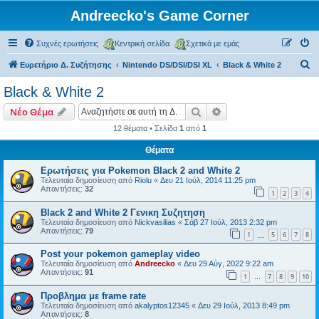
Andreecko's Game Corner
Συχνές ερωτήσεις
Κεντρική σελίδα
Σχετικά με εμάς
Α
Ευρετήριο Δ. Συζήτησης
Nintendo DS/DSI/DSI XL
Black & White 2
ν
Black & White 2
α
Αναζήτηση
Ειδική αναζήτηση
Νέο Θέμα
ζ
12 θέματα • Σελίδα
1
από
1
ή
Θέματα
τ
η
Ερωτήσεις για Pokemon Black 2 and White 2
Τελευταία δημοσίευση από
Riolu
«
Δευ 21 Ιούλ, 2014 11:25 pm
σ
Απαντήσεις:
32
1
2
3
4
η
Black 2 and White 2 Γενικη Συζητηση
Τελευταία δημοσίευση από
Nickvasilias
«
Σάβ 27 Ιούλ, 2013 2:32 pm
Απαντήσεις:
79
1
5
6
7
8
…
Post your pokemon gameplay video
Τελευταία δημοσίευση από
Andreecko
«
Δευ 29 Αύγ, 2022 9:22 am
Απαντήσεις:
91
1
7
8
9
10
…
Προβλημα με frame rate
Τελευταία δημοσίευση από
akalyptos12345
«
Δευ 29 Ιούλ, 2013 8:49 pm
Απαντήσεις:
8