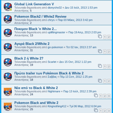
Global Link Generation V
Τελευταία δημοσίευση από
dionyshs02
«
Δευ 15 Ιούλ, 2013 1:53 pm
Απαντήσεις:
5
Pokemon Black2 / White2 Review
Τελευταία δημοσίευση από
chrys
«
Παρ 03 Μάιος, 2013 3:42 pm
Απαντήσεις:
2
Ποκεμον Black 'n White 2...
Τελευταία δημοσίευση από
upliftingmaster
«
Παρ 19 Απρ, 2013 2:03 pm
Απαντήσεις:
13
1
2
Αγορά Black 2/White 2
Τελευταία δημοσίευση από
go-pokemon
«
Τετ 02 Ιαν, 2013 2:37 am
Απαντήσεις:
11
1
2
Black 2 ή White 2?
Τελευταία δημοσίευση από
Scarlet
«
Δευ 15 Οκτ, 2012 1:22 pm
Απαντήσεις:
19
1
2
Πρώτο trailer των Pokémon Black & White 2
Τελευταία δημοσίευση από
Σαββας
«
Πέμ 13 Σεπ, 2012 1:25 pm
Απαντήσεις:
18
1
2
Νέα από το Black & White 2
Τελευταία δημοσίευση από
Nightmare
«
Παρ 13 Ιούλ, 2012 2:39 pm
Απαντήσεις:
24
1
2
3
Pokemon Black and White 2
Τελευταία δημοσίευση από
Kingnothing412
«
Τρί 06 Μαρ, 2012 6:04 pm
Απαντήσεις:
25
1
2
3