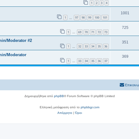
1
2
3
4
1001
1
97
98
99
100
101
…
725
1
69
70
71
72
73
…
min/Moderator #2
351
1
32
33
34
35
36
…
min/Moderator
369
1
33
34
35
36
37
…
Επικοινω
Δημιουργήθηκε από
phpBB
® Forum Software © phpBB Limited
Ελληνική μετάφραση από το
phpbbgr.com
Απόρρητο
|
Όροι