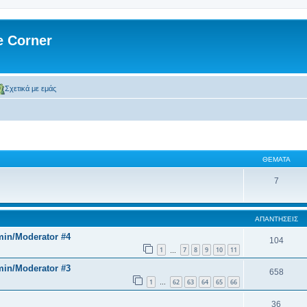
 Corner
Σχετικά με εμάς
ΘΈΜΑΤΑ
7
ΑΠΑΝΤΉΣΕΙΣ
min/Moderator #4
104
1
7
8
9
10
11
…
min/Moderator #3
658
1
62
63
64
65
66
…
36