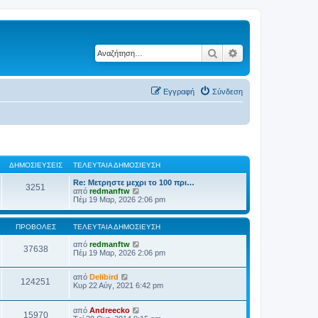
Αναζήτηση
Ειδική αναζήτηση
Εγγραφή
Σύνδεση
ΔΗΜΟΣΙΕΎΣΕΙΣ
ΤΕΛΕΥΤΑΊΑ ΔΗΜΟΣΊΕΥΣΗ
Re: Μετρηστε μεχρι το 100 πρι…
3251
Π
από
redmanftw
ρ
Πέμ 19 Μαρ, 2026 2:06 pm
ο
β
ο
ΠΡΟΒΟΛΈΣ
ΤΕΛΕΥΤΑΊΑ ΔΗΜΟΣΊΕΥΣΗ
λ
ή
από
redmanftw
37638
τ
Πέμ 19 Μαρ, 2026 2:06 pm
η
ς
τ
από
Delibird
124251
ε
Κυρ 22 Αύγ, 2021 6:42 pm
λ
ε
υ
από
Andreecko
15970
τ