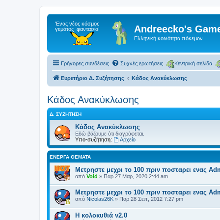
Andreecko's Game
Ελληνική κοινότητα πόκεμον
Γρήγορες συνδέσεις
Συχνές ερωτήσεις
Κεντρική σελίδα
Ευρετήριο Δ. Συζήτησης
Κάδος Ανακύκλωσης
Κάδος Ανακύκλωσης
Δ. ΣΥΖΉΤΗΣΗ
Κάδος Ανακύκλωσης
Εδώ βάζουμε ότι διαγράφεται.
Υπο-συζήτηση:
Αρχείο
ΕΝΕΡΓΆ ΘΈΜΑΤΑ
Μετρηστε μεχρι το 100 πριν ποσταρει ενας Ad
από
Void
»
Παρ 27 Μαρ, 2020 2:44 am
Μετρηστε μεχρι το 100 πριν ποσταρει ενας Ad
από
Nicolas26K
»
Παρ 28 Σεπ, 2012 7:27 pm
Η κολοκυθιά v2.0