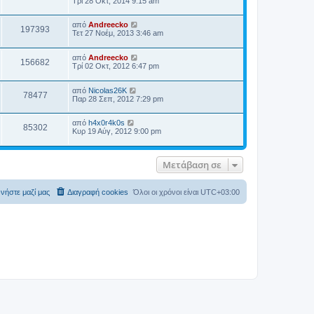
Τρί 28 Οκτ, 2014 9:15 am
α
ί
από
Andreecko
α
197393
Τετ 27 Νοέμ, 2013 3:46 am
ς
δ
η
από
Andreecko
μ
156682
Τρί 02 Οκτ, 2012 6:47 pm
ο
σ
ί
από
Nicolas26K
ε
78477
Παρ 28 Σεπ, 2012 7:29 pm
υ
σ
η
από
h4x0r4k0s
ς
85302
Κυρ 19 Αύγ, 2012 9:00 pm
Μετάβαση σε
νήστε μαζί μας
Διαγραφή cookies
Όλοι οι χρόνοι είναι
UTC+03:00