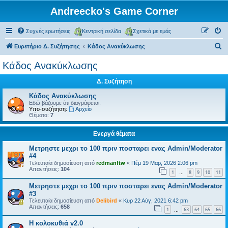
Andreecko's Game Corner
Συχνές ερωτήσεις
Κεντρική σελίδα
Σχετικά με εμάς
Α
Ευρετήριο Δ. Συζήτησης
Κάδος Ανακύκλωσης
ν
Κάδος Ανακύκλωσης
α
Δ. Συζήτηση
ζ
ή
Κάδος Ανακύκλωσης
Εδώ βάζουμε ότι διαγράφεται.
τ
Υπο-συζήτηση:
Αρχείο
Θέματα:
7
η
σ
Ενεργά θέματα
η
Μετρηστε μεχρι το 100 πριν ποσταρει ενας Admin/Moderator
#4
Τελευταία δημοσίευση από
redmanftw
«
Πέμ 19 Μαρ, 2026 2:06 pm
Απαντήσεις:
104
1
8
9
10
11
…
Μετρηστε μεχρι το 100 πριν ποσταρει ενας Admin/Moderator
#3
Τελευταία δημοσίευση από
Delibird
«
Κυρ 22 Αύγ, 2021 6:42 pm
Απαντήσεις:
658
1
63
64
65
66
…
Η κολοκυθιά v2.0