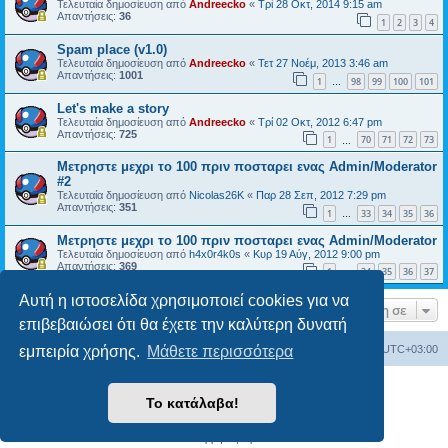
Τελευταία δημοσίευση από
Andreecko
«
Τρί 28 Οκτ, 2014 9:15 am
Απαντήσεις:
36
1
2
3
4
Spam place (v1.0)
Τελευταία δημοσίευση από
Andreecko
«
Τετ 27 Νοέμ, 2013 3:46 am
Απαντήσεις:
1001
1
98
99
100
101
…
Let's make a story
Τελευταία δημοσίευση από
Andreecko
«
Τρί 02 Οκτ, 2012 6:47 pm
Απαντήσεις:
725
1
70
71
72
73
…
Μετρηστε μεχρι το 100 πριν ποσταρει ενας Admin/Moderator
#2
Τελευταία δημοσίευση από
Nicolas26K
«
Παρ 28 Σεπ, 2012 7:29 pm
Απαντήσεις:
351
1
33
34
35
36
…
Μετρηστε μεχρι το 100 πριν ποσταρει ενας Admin/Moderator
Τελευταία δημοσίευση από
h4x0r4k0s
«
Κυρ 19 Αύγ, 2012 9:00 pm
Απαντήσεις:
369
1
34
35
36
37
…
Αυτή η ιστοσελίδα χρησιμοποιεί cookies για να
Μετάβαση σε
επιβεβαιώσει ότι θα έχετε την καλύτερη δυνατή
εμπειρία χρήσης.
Μάθετε περισσότερα
Ευρετήριο Δ. Συζήτησης
Όλοι οι χρόνοι είναι
UTC+03:00
Δημιουργήθηκε από
phpBB
® Forum Software © phpBB Limited
Το κατάλαβα!
Ελληνική μετάφραση από το
phpbbgr.com
Απόρρητο
|
Όροι