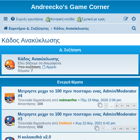
Andreecko's Game Corner
Συχνές ερωτήσεις
Κεντρική σελίδα
Σχετικά με εμάς
Α
Ευρετήριο Δ. Συζήτησης
Κάδος Ανακύκλωσης
ν
Κάδος Ανακύκλωσης
α
Δ. Συζήτηση
ζ
ή
Κάδος Ανακύκλωσης
Εδώ βάζουμε ότι διαγράφεται.
τ
Υπο-συζήτηση:
Αρχείο
Θέματα:
7
η
σ
Ενεργά θέματα
η
Μετρηστε μεχρι το 100 πριν ποσταρει ενας Admin/Moderator
#4
Τελευταία δημοσίευση από
redmanftw
«
Πέμ 19 Μαρ, 2026 2:06 pm
Απαντήσεις:
104
1
8
9
10
11
…
Μετρηστε μεχρι το 100 πριν ποσταρει ενας Admin/Moderator
#3
Τελευταία δημοσίευση από
Delibird
«
Κυρ 22 Αύγ, 2021 6:42 pm
Απαντήσεις:
658
1
63
64
65
66
…
Η κολοκυθιά v2.0