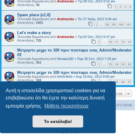
Τελευταία δημοσίευση από
Andreecko
«
Τρί 28 Οκτ, 2014 9:15 am
Απαντήσεις:
36
1
2
3
4
Spam place (v1.0)
Τελευταία δημοσίευση από
Andreecko
«
Τετ 27 Νοέμ, 2013 3:46 am
Απαντήσεις:
1001
1
98
99
100
101
…
Let's make a story
Τελευταία δημοσίευση από
Andreecko
«
Τρί 02 Οκτ, 2012 6:47 pm
Απαντήσεις:
725
1
70
71
72
73
…
Μετρηστε μεχρι το 100 πριν ποσταρει ενας Admin/Moderator
#2
Τελευταία δημοσίευση από
Nicolas26K
«
Παρ 28 Σεπ, 2012 7:29 pm
Απαντήσεις:
351
1
33
34
35
36
…
Μετρηστε μεχρι το 100 πριν ποσταρει ενας Admin/Moderator
Τελευταία δημοσίευση από
h4x0r4k0s
«
Κυρ 19 Αύγ, 2012 9:00 pm
Απαντήσεις:
369
1
34
35
36
37
…
Αυτή η ιστοσελίδα χρησιμοποιεί cookies για να
Μετάβαση σε
επιβεβαιώσει ότι θα έχετε την καλύτερη δυνατή
εμπειρία χρήσης.
Μάθετε περισσότερα
Ευρετήριο Δ. Συζήτησης
Όλοι οι χρόνοι είναι
UTC+03:00
Δημιουργήθηκε από
phpBB
® Forum Software © phpBB Limited
Το κατάλαβα!
Ελληνική μετάφραση από το
phpbbgr.com
Απόρρητο
|
Όροι