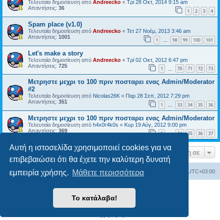
Τελευταία δημοσίευση από
Andreecko
«
Τρί 28 Οκτ, 2014 9:15 am
Απαντήσεις:
36
1
2
3
4
Spam place (v1.0)
Τελευταία δημοσίευση από
Andreecko
«
Τετ 27 Νοέμ, 2013 3:46 am
Απαντήσεις:
1001
1
98
99
100
101
…
Let's make a story
Τελευταία δημοσίευση από
Andreecko
«
Τρί 02 Οκτ, 2012 6:47 pm
Απαντήσεις:
725
1
70
71
72
73
…
Μετρηστε μεχρι το 100 πριν ποσταρει ενας Admin/Moderator
#2
Τελευταία δημοσίευση από
Nicolas26K
«
Παρ 28 Σεπ, 2012 7:29 pm
Απαντήσεις:
351
1
33
34
35
36
…
Μετρηστε μεχρι το 100 πριν ποσταρει ενας Admin/Moderator
Τελευταία δημοσίευση από
h4x0r4k0s
«
Κυρ 19 Αύγ, 2012 9:00 pm
Απαντήσεις:
369
1
34
35
36
37
…
Αυτή η ιστοσελίδα χρησιμοποιεί cookies για να
Μετάβαση σε
επιβεβαιώσει ότι θα έχετε την καλύτερη δυνατή
εμπειρία χρήσης.
Μάθετε περισσότερα
Ευρετήριο Δ. Συζήτησης
Όλοι οι χρόνοι είναι
UTC+03:00
Δημιουργήθηκε από
phpBB
® Forum Software © phpBB Limited
Το κατάλαβα!
Ελληνική μετάφραση από το
phpbbgr.com
Απόρρητο
|
Όροι