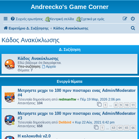
Andreecko's Game Corner
Συχνές ερωτήσεις
Κεντρική σελίδα
Σχετικά με εμάς
Α
Ευρετήριο Δ. Συζήτησης
Κάδος Ανακύκλωσης
ν
Κάδος Ανακύκλωσης
α
Δ. Συζήτηση
ζ
ή
Κάδος Ανακύκλωσης
Εδώ βάζουμε ότι διαγράφεται.
τ
Υπο-συζήτηση:
Αρχείο
Θέματα:
7
η
σ
Ενεργά θέματα
η
Μετρηστε μεχρι το 100 πριν ποσταρει ενας Admin/Moderator
#4
Τελευταία δημοσίευση από
redmanftw
«
Πέμ 19 Μαρ, 2026 2:06 pm
Απαντήσεις:
104
1
8
9
10
11
…
Μετρηστε μεχρι το 100 πριν ποσταρει ενας Admin/Moderator
#3
Τελευταία δημοσίευση από
Delibird
«
Κυρ 22 Αύγ, 2021 6:42 pm
Απαντήσεις:
658
1
63
64
65
66
…
Η κολοκυθιά v2.0