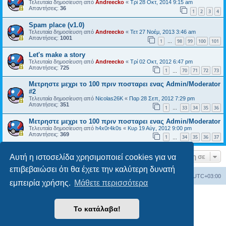
Τελευταία δημοσίευση από
Andreecko
«
Τρί 28 Οκτ, 2014 9:15 am
Απαντήσεις:
36
1
2
3
4
Spam place (v1.0)
Τελευταία δημοσίευση από
Andreecko
«
Τετ 27 Νοέμ, 2013 3:46 am
Απαντήσεις:
1001
1
98
99
100
101
…
Let's make a story
Τελευταία δημοσίευση από
Andreecko
«
Τρί 02 Οκτ, 2012 6:47 pm
Απαντήσεις:
725
1
70
71
72
73
…
Μετρηστε μεχρι το 100 πριν ποσταρει ενας Admin/Moderator
#2
Τελευταία δημοσίευση από
Nicolas26K
«
Παρ 28 Σεπ, 2012 7:29 pm
Απαντήσεις:
351
1
33
34
35
36
…
Μετρηστε μεχρι το 100 πριν ποσταρει ενας Admin/Moderator
Τελευταία δημοσίευση από
h4x0r4k0s
«
Κυρ 19 Αύγ, 2012 9:00 pm
Απαντήσεις:
369
1
34
35
36
37
…
Μετάβαση σε
Αυτή η ιστοσελίδα χρησιμοποιεί cookies για να
επιβεβαιώσει ότι θα έχετε την καλύτερη δυνατή
Ευρετήριο Δ. Συζήτησης
Όλοι οι χρόνοι είναι
UTC+03:00
εμπειρία χρήσης.
Μάθετε περισσότερα
Δημιουργήθηκε από
phpBB
® Forum Software © phpBB Limited
Το κατάλαβα!
Ελληνική μετάφραση από το
phpbbgr.com
Απόρρητο
|
Όροι