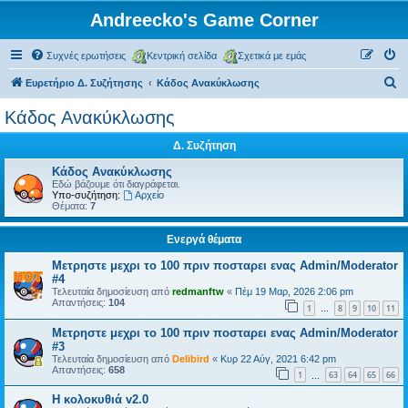
Andreecko's Game Corner
Συχνές ερωτήσεις
Κεντρική σελίδα
Σχετικά με εμάς
Α
Ευρετήριο Δ. Συζήτησης
Κάδος Ανακύκλωσης
ν
Κάδος Ανακύκλωσης
α
Δ. Συζήτηση
ζ
ή
Κάδος Ανακύκλωσης
Εδώ βάζουμε ότι διαγράφεται.
τ
Υπο-συζήτηση:
Αρχείο
Θέματα:
7
η
σ
Ενεργά θέματα
η
Μετρηστε μεχρι το 100 πριν ποσταρει ενας Admin/Moderator
#4
Τελευταία δημοσίευση από
redmanftw
«
Πέμ 19 Μαρ, 2026 2:06 pm
Απαντήσεις:
104
1
8
9
10
11
…
Μετρηστε μεχρι το 100 πριν ποσταρει ενας Admin/Moderator
#3
Τελευταία δημοσίευση από
Delibird
«
Κυρ 22 Αύγ, 2021 6:42 pm
Απαντήσεις:
658
1
63
64
65
66
…
Η κολοκυθιά v2.0