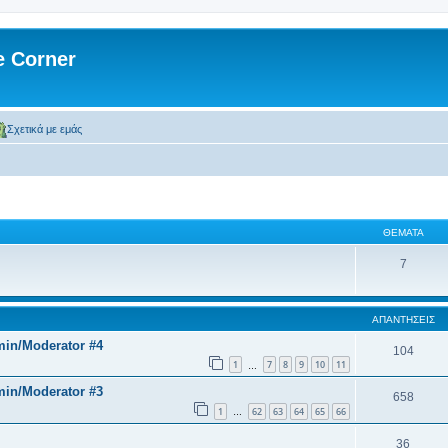
 Corner
Σχετικά με εμάς
ΘΈΜΑΤΑ
7
ΑΠΑΝΤΉΣΕΙΣ
min/Moderator #4
104
1
7
8
9
10
11
…
min/Moderator #3
658
1
62
63
64
65
66
…
36