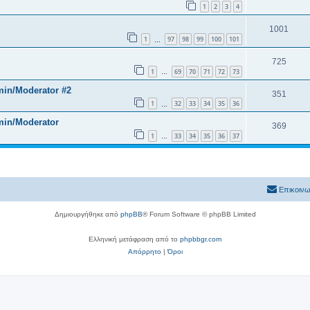
1
2
3
4
1001
1
97
98
99
100
101
…
725
1
69
70
71
72
73
…
min/Moderator #2
351
1
32
33
34
35
36
…
min/Moderator
369
1
33
34
35
36
37
…
Επικοινω
Δημιουργήθηκε από
phpBB
® Forum Software © phpBB Limited
Ελληνική μετάφραση από το
phpbbgr.com
Απόρρητο
|
Όροι