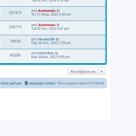
Τρί 28 Οκτ, 2014 9:15 am
α
ί
από
Andreecko
α
197474
Τετ 27 Νοέμ, 2013 3:46 am
ς
δ
η
από
Andreecko
μ
156773
Τρί 02 Οκτ, 2012 6:47 pm
ο
σ
ί
από
Nicolas26K
ε
78533
Παρ 28 Σεπ, 2012 7:29 pm
υ
σ
η
από
h4x0r4k0s
ς
85356
Κυρ 19 Αύγ, 2012 9:00 pm
Μετάβαση σε
νήστε μαζί μας
Διαγραφή cookies
Όλοι οι χρόνοι είναι
UTC+03:00