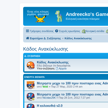
Andreecko's Game
Ελληνική κοινότητα πόκεμον
Γρήγορες συνδέσεις
Συχνές ερωτήσεις
Κεντρική σελίδα
Ευρετήριο Δ. Συζήτησης
Κάδος Ανακύκλωσης
Κάδος Ανακύκλωσης
Δ. ΣΥΖΉΤΗΣΗ
Κάδος Ανακύκλωσης
Εδώ βάζουμε ότι διαγράφεται.
Υπο-συζήτηση:
Αρχείο
ΕΝΕΡΓΆ ΘΈΜΑΤΑ
Μετρηστε μεχρι το 100 πριν ποσταρει ενας Ad
από
Void
»
Παρ 27 Μαρ, 2020 2:44 am
Μετρηστε μεχρι το 100 πριν ποσταρει ενας Ad
από
Nicolas26K
»
Παρ 28 Σεπ, 2012 7:27 pm
Η κολοκυθιά v2.0