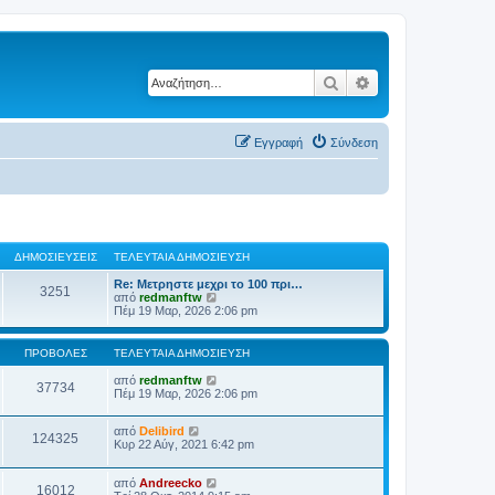
Αναζήτηση
Ειδική αναζήτηση
Εγγραφή
Σύνδεση
ΔΗΜΟΣΙΕΎΣΕΙΣ
ΤΕΛΕΥΤΑΊΑ ΔΗΜΟΣΊΕΥΣΗ
Re: Μετρηστε μεχρι το 100 πρι…
3251
Π
από
redmanftw
ρ
Πέμ 19 Μαρ, 2026 2:06 pm
ο
β
ο
ΠΡΟΒΟΛΈΣ
ΤΕΛΕΥΤΑΊΑ ΔΗΜΟΣΊΕΥΣΗ
λ
ή
από
redmanftw
37734
τ
Πέμ 19 Μαρ, 2026 2:06 pm
η
ς
τ
από
Delibird
124325
ε
Κυρ 22 Αύγ, 2021 6:42 pm
λ
ε
υ
από
Andreecko
16012
τ