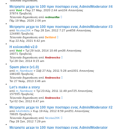
Τελευταία δημοσίευση
τ
η
Μετρηστε μεχρι το 100 πριν ποσταρει ενας Admin/Moderator #4
ς
από
Void
»
Παρ 27 Μαρ, 2020 2:44 am
104
Απαντήσεις
τ
37874
Προβολές
ε
Τελευταία δημοσίευση
από
redmanftw
λ
Πέμ 19 Μαρ, 2026 2:06 pm
ε
υ
Μετρηστε μεχρι το 100 πριν ποσταρει ενας Admin/Moderator #3
τ
α
από
Nicolas26K
»
Παρ 28 Σεπ, 2012 7:27 pm
658
Απαντήσεις
ί
124490
Προβολές
α
Τελευταία δημοσίευση
από
Delibird
ς
Κυρ 22 Αύγ, 2021 6:42 pm
δ
η
Η κολοκυθιά v2.0
μ
από
Void
»
Τρί 29 Ιούλ, 2014 10:46 pm
36
Απαντήσεις
ο
16071
Προβολές
σ
Τελευταία δημοσίευση
από
Andreecko
ί
Τρί 28 Οκτ, 2014 9:15 am
ε
υ
Spam place (v1.0)
σ
από
m_Namikaze
»
Σάβ 27 Αύγ, 2011 5:28 am
1001
Απαντήσεις
η
198169
Προβολές
ς
Τελευταία δημοσίευση
από
Andreecko
Τετ 27 Νοέμ, 2013 3:46 am
Let's make a story
από
m_Namikaze
»
Τρί 23 Αύγ, 2011 11:49 pm
725
Απαντήσεις
157555
Προβολές
Τελευταία δημοσίευση
από
Andreecko
Τρί 02 Οκτ, 2012 6:47 pm
Μετρηστε μεχρι το 100 πριν ποσταρει ενας Admin/Moderator #2
από
h4x0r4k0s
»
Κυρ 19 Αύγ, 2012 8:59 pm
351
Απαντήσεις
78635
Προβολές
Τελευταία δημοσίευση
από
Nicolas26K
Παρ 28 Σεπ, 2012 7:29 pm
Μετρηστε μεχρι το 100 πριν ποσταρει ενας Admin/Moderator