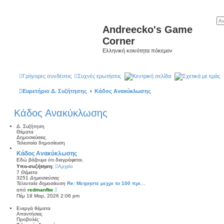
Andreecko's Game
Corner
Ελληνική κοινότητα πόκεμον
Γρήγορες συνδέσεις
Συχνές ερωτήσεις
Κεντρική σελίδα
Σχετικά με εμάς
Ευρετήριο Δ. Συζήτησης
Κάδος Ανακύκλωσης
Κάδος Ανακύκλωσης
Δ. Συζήτηση
Θέματα
Δημοσιεύσεις
Τελευταία δημοσίευση
Κάδος Ανακύκλωσης
Εδώ βάζουμε ότι διαγράφεται.
Υπο-συζήτηση:
Αρχείο
7
Θέματα
3251
Δημοσιεύσεις
Τελευταία δημοσίευση
Re: Μετρηστε μεχρι το 100 πρι…
Π
από
redmanftw
ρ
Πέμ 19 Μαρ, 2026 2:06 pm
ο
β
Ενεργά θέματα
ο
Απαντήσεις
λ
Προβολές
ή