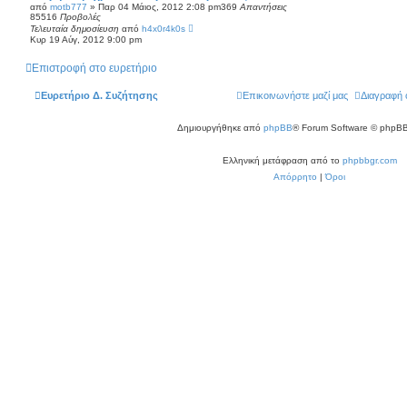
από
motb777
»
Παρ 04 Μάιος, 2012 2:08 pm
369
Απαντήσεις
85516
Προβολές
Τελευταία δημοσίευση
από
h4x0r4k0s
Κυρ 19 Αύγ, 2012 9:00 pm
Επιστροφή στο ευρετήριο
Ευρετήριο Δ. Συζήτησης
Επικοινωνήστε μαζί μας
Διαγραφή 
Δημιουργήθηκε από
phpBB
® Forum Software © phpBB
Ελληνική μετάφραση από το
phpbbgr.com
Απόρρητο
|
Όροι