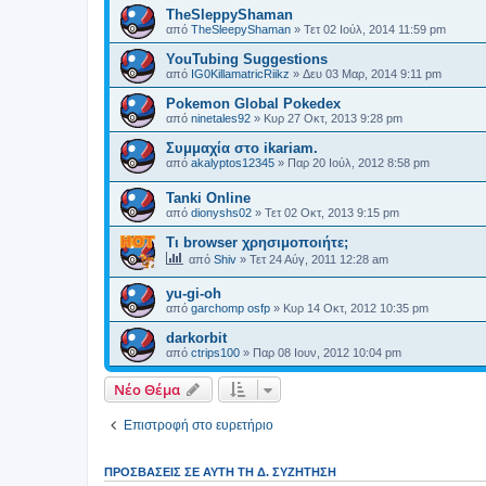
TheSleppyShaman
από
TheSleepyShaman
»
Τετ 02 Ιούλ, 2014 11:59 pm
YouTubing Suggestions
από
IG0KillamatricRiikz
»
Δευ 03 Μαρ, 2014 9:11 pm
Pokemon Global Pokedex
από
ninetales92
»
Κυρ 27 Οκτ, 2013 9:28 pm
Συμμαχία στο ikariam.
από
akalyptos12345
»
Παρ 20 Ιούλ, 2012 8:58 pm
Tanki Online
από
dionyshs02
»
Τετ 02 Οκτ, 2013 9:15 pm
Τι browser χρησιμοποιήτε;
από
Shiv
»
Τετ 24 Αύγ, 2011 12:28 am
yu-gi-oh
από
garchomp osfp
»
Κυρ 14 Οκτ, 2012 10:35 pm
darkorbit
από
ctrips100
»
Παρ 08 Ιουν, 2012 10:04 pm
Νέο Θέμα
Επιστροφή στο ευρετήριο
ΠΡΟΣΒΆΣΕΙΣ ΣΕ ΑΥΤΉ ΤΗ Δ. ΣΥΖΉΤΗΣΗ