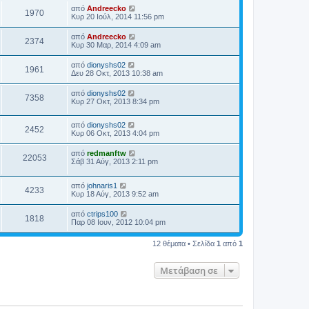
από
Andreecko
1970
Κυρ 20 Ιούλ, 2014 11:56 pm
από
Andreecko
2374
Κυρ 30 Μαρ, 2014 4:09 am
από
dionyshs02
1961
Δευ 28 Οκτ, 2013 10:38 am
από
dionyshs02
7358
Κυρ 27 Οκτ, 2013 8:34 pm
από
dionyshs02
2452
Κυρ 06 Οκτ, 2013 4:04 pm
από
redmanftw
22053
Σάβ 31 Αύγ, 2013 2:11 pm
από
johnaris1
4233
Κυρ 18 Αύγ, 2013 9:52 am
από
ctrips100
1818
Παρ 08 Ιουν, 2012 10:04 pm
12 θέματα • Σελίδα
1
από
1
Μετάβαση σε