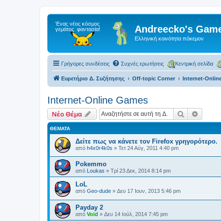
Andreecko's Game
Ελληνική κοινότητα πόκεμον
Γρήγορες συνδέσεις
Συχνές ερωτήσεις
Κεντρική σελίδα
Ευρετήριο Δ. Συζήτησης
Off-topic Corner
Internet-Onli
Internet-Online Games
Αναζήτηση
Ειδική
Νέο Θέμα
ΘΈΜΑΤΑ
Δείτε πως να κάνετε τον Firefox γρηγορότερο.
από
h4x0r4k0s
»
Τετ 24 Αύγ, 2011 4:40 pm
Pokemmo
από
Loukas
»
Τρί 23 Δεκ, 2014 8:14 pm
LoL
από
Geo-dude
»
Δευ 17 Ιουν, 2013 5:46 pm
Payday 2
από
Void
»
Δευ 14 Ιούλ, 2014 7:45 pm