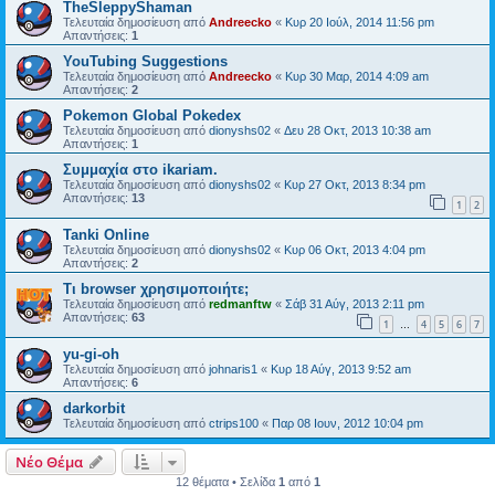
TheSleppyShaman
Τελευταία δημοσίευση από
Andreecko
«
Κυρ 20 Ιούλ, 2014 11:56 pm
Απαντήσεις:
1
YouTubing Suggestions
Τελευταία δημοσίευση από
Andreecko
«
Κυρ 30 Μαρ, 2014 4:09 am
Απαντήσεις:
2
Pokemon Global Pokedex
Τελευταία δημοσίευση από
dionyshs02
«
Δευ 28 Οκτ, 2013 10:38 am
Απαντήσεις:
1
Συμμαχία στο ikariam.
Τελευταία δημοσίευση από
dionyshs02
«
Κυρ 27 Οκτ, 2013 8:34 pm
Απαντήσεις:
13
1
2
Tanki Online
Τελευταία δημοσίευση από
dionyshs02
«
Κυρ 06 Οκτ, 2013 4:04 pm
Απαντήσεις:
2
Τι browser χρησιμοποιήτε;
Τελευταία δημοσίευση από
redmanftw
«
Σάβ 31 Αύγ, 2013 2:11 pm
Απαντήσεις:
63
1
4
5
6
7
…
yu-gi-oh
Τελευταία δημοσίευση από
johnaris1
«
Κυρ 18 Αύγ, 2013 9:52 am
Απαντήσεις:
6
darkorbit
Τελευταία δημοσίευση από
ctrips100
«
Παρ 08 Ιουν, 2012 10:04 pm
Νέο Θέμα
12 θέματα • Σελίδα
1
από
1