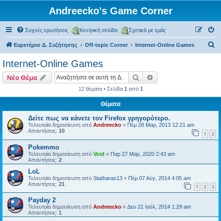
Andreecko's Game Corner
Συχνές ερωτήσεις
Κεντρική σελίδα
Σχετικά με εμάς
Α
Ευρετήριο Δ. Συζήτησης
Off-topic Corner
Internet-Online Games
ν
Internet-Online Games
α
Αναζήτηση
Ειδική αναζήτηση
Νέο Θέμα
ζ
12 θέματα • Σελίδα
1
από
1
ή
Θέματα
τ
η
Δείτε πως να κάνετε τον Firefox γρηγορότερο.
Τελευταία δημοσίευση από
Andreecko
«
Πέμ 28 Μαρ, 2013 12:21 am
σ
Απαντήσεις:
10
1
2
η
Pokemmo
Τελευταία δημοσίευση από
Void
«
Παρ 27 Μαρ, 2020 2:43 am
Απαντήσεις:
2
LoL
Τελευταία δημοσίευση από
Statharas13
«
Πέμ 07 Αύγ, 2014 4:05 am
Απαντήσεις:
21
1
2
3
Payday 2
Τελευταία δημοσίευση από
Andreecko
«
Δευ 21 Ιούλ, 2014 1:29 am
Απαντήσεις:
1