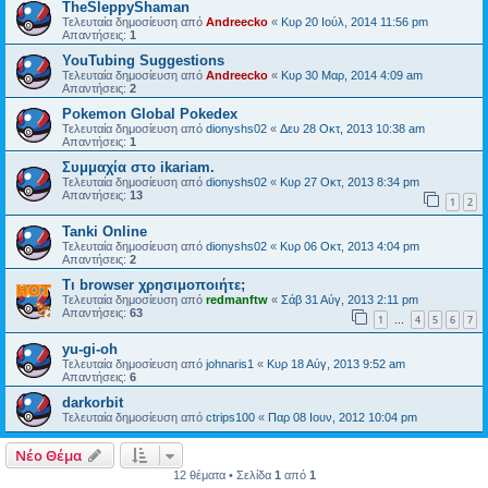
TheSleppyShaman
Τελευταία δημοσίευση από
Andreecko
«
Κυρ 20 Ιούλ, 2014 11:56 pm
Απαντήσεις:
1
YouTubing Suggestions
Τελευταία δημοσίευση από
Andreecko
«
Κυρ 30 Μαρ, 2014 4:09 am
Απαντήσεις:
2
Pokemon Global Pokedex
Τελευταία δημοσίευση από
dionyshs02
«
Δευ 28 Οκτ, 2013 10:38 am
Απαντήσεις:
1
Συμμαχία στο ikariam.
Τελευταία δημοσίευση από
dionyshs02
«
Κυρ 27 Οκτ, 2013 8:34 pm
Απαντήσεις:
13
1
2
Tanki Online
Τελευταία δημοσίευση από
dionyshs02
«
Κυρ 06 Οκτ, 2013 4:04 pm
Απαντήσεις:
2
Τι browser χρησιμοποιήτε;
Τελευταία δημοσίευση από
redmanftw
«
Σάβ 31 Αύγ, 2013 2:11 pm
Απαντήσεις:
63
1
4
5
6
7
…
yu-gi-oh
Τελευταία δημοσίευση από
johnaris1
«
Κυρ 18 Αύγ, 2013 9:52 am
Απαντήσεις:
6
darkorbit
Τελευταία δημοσίευση από
ctrips100
«
Παρ 08 Ιουν, 2012 10:04 pm
Νέο Θέμα
12 θέματα • Σελίδα
1
από
1