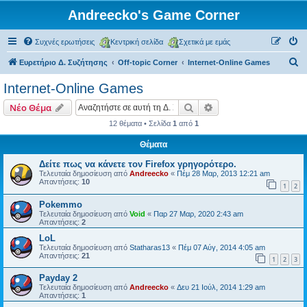
Andreecko's Game Corner
Συχνές ερωτήσεις
Κεντρική σελίδα
Σχετικά με εμάς
Α
Ευρετήριο Δ. Συζήτησης
Off-topic Corner
Internet-Online Games
ν
Internet-Online Games
α
Αναζήτηση
Ειδική αναζήτηση
Νέο Θέμα
ζ
12 θέματα • Σελίδα
1
από
1
ή
Θέματα
τ
η
Δείτε πως να κάνετε τον Firefox γρηγορότερο.
Τελευταία δημοσίευση από
Andreecko
«
Πέμ 28 Μαρ, 2013 12:21 am
σ
Απαντήσεις:
10
1
2
η
Pokemmo
Τελευταία δημοσίευση από
Void
«
Παρ 27 Μαρ, 2020 2:43 am
Απαντήσεις:
2
LoL
Τελευταία δημοσίευση από
Statharas13
«
Πέμ 07 Αύγ, 2014 4:05 am
Απαντήσεις:
21
1
2
3
Payday 2
Τελευταία δημοσίευση από
Andreecko
«
Δευ 21 Ιούλ, 2014 1:29 am
Απαντήσεις:
1