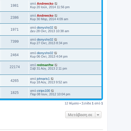
από
Andreecko
1981
Κυρ 20 Ιούλ, 2014 11:56 pm
από
Andreecko
2386
Κυρ 30 Μαρ, 2014 4:09 am
από
dionyshs02
1971
Δευ 28 Οκτ, 2013 10:38 am
από
dionyshs02
7399
Κυρ 27 Οκτ, 2013 8:34 pm
από
dionyshs02
2464
Κυρ 06 Οκτ, 2013 4:04 pm
από
redmanftw
22174
Σάβ 31 Αύγ, 2013 2:11 pm
από
johnaris1
4265
Κυρ 18 Αύγ, 2013 9:52 am
από
ctrips100
1825
Παρ 08 Ιουν, 2012 10:04 pm
12 θέματα • Σελίδα
1
από
1
Μετάβαση σε