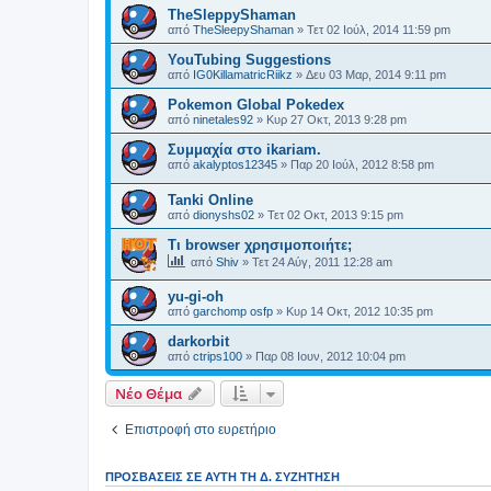
TheSleppyShaman
από
TheSleepyShaman
»
Τετ 02 Ιούλ, 2014 11:59 pm
YouTubing Suggestions
από
IG0KillamatricRiikz
»
Δευ 03 Μαρ, 2014 9:11 pm
Pokemon Global Pokedex
από
ninetales92
»
Κυρ 27 Οκτ, 2013 9:28 pm
Συμμαχία στο ikariam.
από
akalyptos12345
»
Παρ 20 Ιούλ, 2012 8:58 pm
Tanki Online
από
dionyshs02
»
Τετ 02 Οκτ, 2013 9:15 pm
Τι browser χρησιμοποιήτε;
από
Shiv
»
Τετ 24 Αύγ, 2011 12:28 am
yu-gi-oh
από
garchomp osfp
»
Κυρ 14 Οκτ, 2012 10:35 pm
darkorbit
από
ctrips100
»
Παρ 08 Ιουν, 2012 10:04 pm
Νέο Θέμα
Επιστροφή στο ευρετήριο
ΠΡΟΣΒΆΣΕΙΣ ΣΕ ΑΥΤΉ ΤΗ Δ. ΣΥΖΉΤΗΣΗ