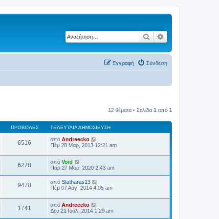
Αναζήτηση
Ειδική αναζήτηση
Εγγραφή
Σύνδεση
12 θέματα • Σελίδα
1
από
1
ΠΡΟΒΟΛΈΣ
ΤΕΛΕΥΤΑΊΑ ΔΗΜΟΣΊΕΥΣΗ
από
Andreecko
6516
Πέμ 28 Μαρ, 2013 12:21 am
από
Void
6278
Παρ 27 Μαρ, 2020 2:43 am
από
Statharas13
9478
Πέμ 07 Αύγ, 2014 4:05 am
από
Andreecko
1741
Δευ 21 Ιούλ, 2014 1:29 am