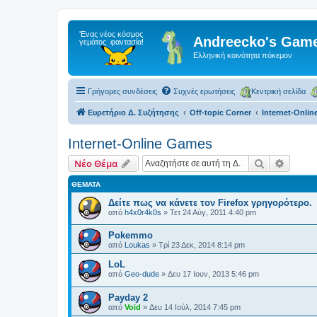
Andreecko's Game
Ελληνική κοινότητα πόκεμον
Γρήγορες συνδέσεις
Συχνές ερωτήσεις
Κεντρική σελίδα
Ευρετήριο Δ. Συζήτησης
Off-topic Corner
Internet-Onli
Internet-Online Games
Αναζήτηση
Ειδική
Νέο Θέμα
ΘΈΜΑΤΑ
Δείτε πως να κάνετε τον Firefox γρηγορότερο.
από
h4x0r4k0s
»
Τετ 24 Αύγ, 2011 4:40 pm
Pokemmo
από
Loukas
»
Τρί 23 Δεκ, 2014 8:14 pm
LoL
από
Geo-dude
»
Δευ 17 Ιουν, 2013 5:46 pm
Payday 2
από
Void
»
Δευ 14 Ιούλ, 2014 7:45 pm