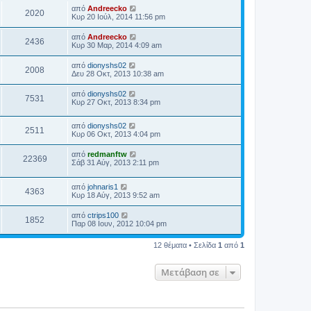
από
Andreecko
2020
Κυρ 20 Ιούλ, 2014 11:56 pm
από
Andreecko
2436
Κυρ 30 Μαρ, 2014 4:09 am
από
dionyshs02
2008
Δευ 28 Οκτ, 2013 10:38 am
από
dionyshs02
7531
Κυρ 27 Οκτ, 2013 8:34 pm
από
dionyshs02
2511
Κυρ 06 Οκτ, 2013 4:04 pm
από
redmanftw
22369
Σάβ 31 Αύγ, 2013 2:11 pm
από
johnaris1
4363
Κυρ 18 Αύγ, 2013 9:52 am
από
ctrips100
1852
Παρ 08 Ιουν, 2012 10:04 pm
12 θέματα • Σελίδα
1
από
1
Μετάβαση σε