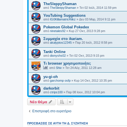
TheSleppyShaman
από
TheSleepyShaman
»
Τετ 02 Ιούλ, 2014 11:59 pm
YouTubing Suggestions
από
IG0KillamatricRiikz
»
Δευ 03 Μαρ, 2014 9:11 pm
Pokemon Global Pokedex
από
ninetales92
»
Κυρ 27 Οκτ, 2013 9:28 pm
Συμμαχία στο ikariam.
από
akalyptos12345
»
Παρ 20 Ιούλ, 2012 8:58 pm
Tanki Online
από
dionyshs02
»
Τετ 02 Οκτ, 2013 9:15 pm
Τι browser χρησιμοποιήτε;
από
Shiv
»
Τετ 24 Αύγ, 2011 12:28 am
yu-gi-oh
από
garchomp osfp
»
Κυρ 14 Οκτ, 2012 10:35 pm
darkorbit
από
ctrips100
»
Παρ 08 Ιουν, 2012 10:04 pm
Νέο Θέμα
Επιστροφή στο ευρετήριο
ΠΡΟΣΒΆΣΕΙΣ ΣΕ ΑΥΤΉ ΤΗ Δ. ΣΥΖΉΤΗΣΗ