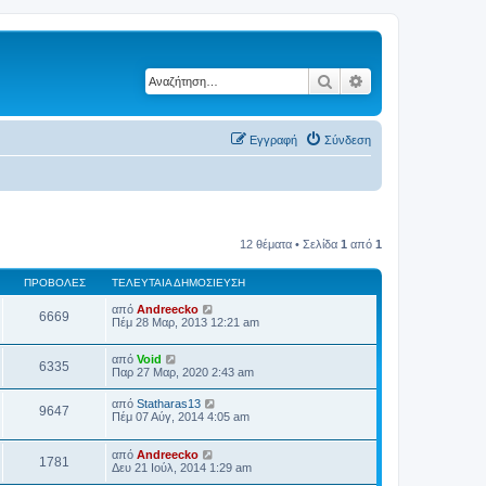
Αναζήτηση
Ειδική αναζήτηση
Εγγραφή
Σύνδεση
12 θέματα • Σελίδα
1
από
1
ΠΡΟΒΟΛΈΣ
ΤΕΛΕΥΤΑΊΑ ΔΗΜΟΣΊΕΥΣΗ
από
Andreecko
6669
Πέμ 28 Μαρ, 2013 12:21 am
από
Void
6335
Παρ 27 Μαρ, 2020 2:43 am
από
Statharas13
9647
Πέμ 07 Αύγ, 2014 4:05 am
από
Andreecko
1781
Δευ 21 Ιούλ, 2014 1:29 am