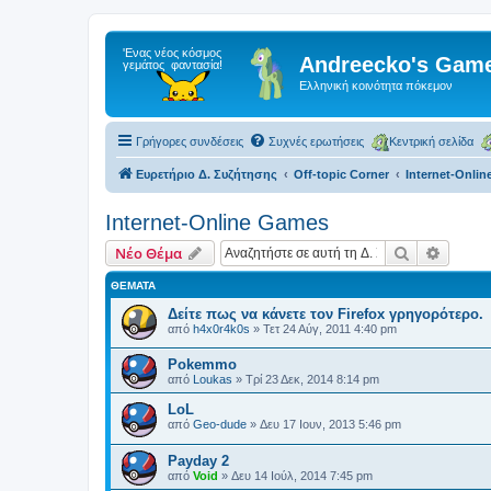
Andreecko's Game
Ελληνική κοινότητα πόκεμον
Γρήγορες συνδέσεις
Συχνές ερωτήσεις
Κεντρική σελίδα
Ευρετήριο Δ. Συζήτησης
Off-topic Corner
Internet-Onli
Internet-Online Games
Αναζήτηση
Ειδική
Νέο Θέμα
ΘΈΜΑΤΑ
Δείτε πως να κάνετε τον Firefox γρηγορότερο.
από
h4x0r4k0s
»
Τετ 24 Αύγ, 2011 4:40 pm
Pokemmo
από
Loukas
»
Τρί 23 Δεκ, 2014 8:14 pm
LoL
από
Geo-dude
»
Δευ 17 Ιουν, 2013 5:46 pm
Payday 2
από
Void
»
Δευ 14 Ιούλ, 2014 7:45 pm