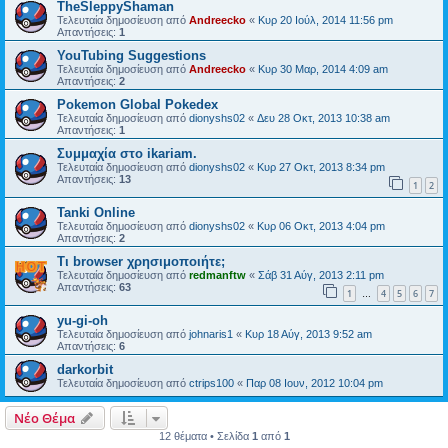
TheSleppyShaman
Τελευταία δημοσίευση από
Andreecko
«
Κυρ 20 Ιούλ, 2014 11:56 pm
Απαντήσεις:
1
YouTubing Suggestions
Τελευταία δημοσίευση από
Andreecko
«
Κυρ 30 Μαρ, 2014 4:09 am
Απαντήσεις:
2
Pokemon Global Pokedex
Τελευταία δημοσίευση από
dionyshs02
«
Δευ 28 Οκτ, 2013 10:38 am
Απαντήσεις:
1
Συμμαχία στο ikariam.
Τελευταία δημοσίευση από
dionyshs02
«
Κυρ 27 Οκτ, 2013 8:34 pm
Απαντήσεις:
13
1
2
Tanki Online
Τελευταία δημοσίευση από
dionyshs02
«
Κυρ 06 Οκτ, 2013 4:04 pm
Απαντήσεις:
2
Τι browser χρησιμοποιήτε;
Τελευταία δημοσίευση από
redmanftw
«
Σάβ 31 Αύγ, 2013 2:11 pm
Απαντήσεις:
63
1
4
5
6
7
…
yu-gi-oh
Τελευταία δημοσίευση από
johnaris1
«
Κυρ 18 Αύγ, 2013 9:52 am
Απαντήσεις:
6
darkorbit
Τελευταία δημοσίευση από
ctrips100
«
Παρ 08 Ιουν, 2012 10:04 pm
Νέο Θέμα
12 θέματα • Σελίδα
1
από
1