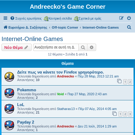
Andreecko's Game Corner
Συχνές ερωτήσεις
Κεντρική σελίδα
Σχετικά με εμάς
Α
Ευρετήριο Δ. Συζήτησης
Off-topic Corner
Internet-Online Games
ν
Internet-Online Games
α
Αναζήτηση
Ειδική αναζήτηση
Νέο Θέμα
ζ
12 θέματα • Σελίδα
1
από
1
ή
Θέματα
τ
η
Δείτε πως να κάνετε τον Firefox γρηγορότερο.
Τελευταία δημοσίευση από
Andreecko
«
Πέμ 28 Μαρ, 2013 12:21 am
σ
Απαντήσεις:
10
1
2
η
Pokemmo
Τελευταία δημοσίευση από
Void
«
Παρ 27 Μαρ, 2020 2:43 am
Απαντήσεις:
2
LoL
Τελευταία δημοσίευση από
Statharas13
«
Πέμ 07 Αύγ, 2014 4:05 am
Απαντήσεις:
21
1
2
3
Payday 2
Τελευταία δημοσίευση από
Andreecko
«
Δευ 21 Ιούλ, 2014 1:29 am
Απαντήσεις:
1