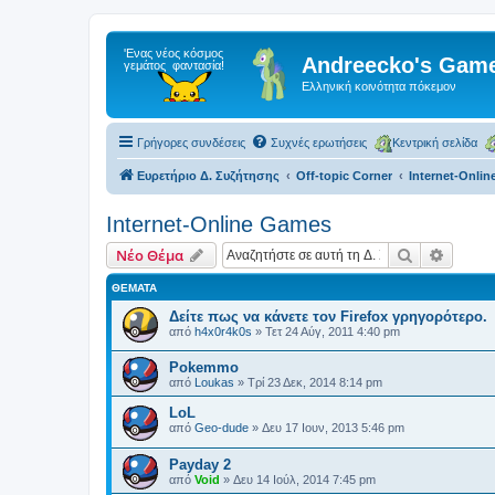
Andreecko's Game
Ελληνική κοινότητα πόκεμον
Γρήγορες συνδέσεις
Συχνές ερωτήσεις
Κεντρική σελίδα
Ευρετήριο Δ. Συζήτησης
Off-topic Corner
Internet-Onli
Internet-Online Games
Αναζήτηση
Ειδική
Νέο Θέμα
ΘΈΜΑΤΑ
Δείτε πως να κάνετε τον Firefox γρηγορότερο.
από
h4x0r4k0s
»
Τετ 24 Αύγ, 2011 4:40 pm
Pokemmo
από
Loukas
»
Τρί 23 Δεκ, 2014 8:14 pm
LoL
από
Geo-dude
»
Δευ 17 Ιουν, 2013 5:46 pm
Payday 2
από
Void
»
Δευ 14 Ιούλ, 2014 7:45 pm