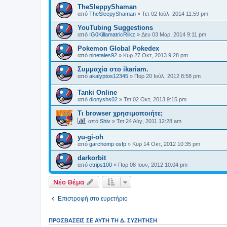
TheSleppyShaman
από
TheSleepyShaman
»
Τετ 02 Ιούλ, 2014 11:59 pm
YouTubing Suggestions
από
IG0KillamatricRiikz
»
Δευ 03 Μαρ, 2014 9:11 pm
Pokemon Global Pokedex
από
ninetales92
»
Κυρ 27 Οκτ, 2013 9:28 pm
Συμμαχία στο ikariam.
από
akalyptos12345
»
Παρ 20 Ιούλ, 2012 8:58 pm
Tanki Online
από
dionyshs02
»
Τετ 02 Οκτ, 2013 9:15 pm
Τι browser χρησιμοποιήτε;
από
Shiv
»
Τετ 24 Αύγ, 2011 12:28 am
yu-gi-oh
από
garchomp osfp
»
Κυρ 14 Οκτ, 2012 10:35 pm
darkorbit
από
ctrips100
»
Παρ 08 Ιουν, 2012 10:04 pm
Νέο Θέμα
Επιστροφή στο ευρετήριο
ΠΡΟΣΒΆΣΕΙΣ ΣΕ ΑΥΤΉ ΤΗ Δ. ΣΥΖΉΤΗΣΗ