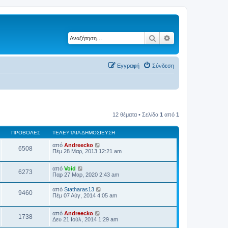
Αναζήτηση
Ειδική αναζήτηση
Εγγραφή
Σύνδεση
12 θέματα • Σελίδα
1
από
1
ΠΡΟΒΟΛΈΣ
ΤΕΛΕΥΤΑΊΑ ΔΗΜΟΣΊΕΥΣΗ
από
Andreecko
6508
Πέμ 28 Μαρ, 2013 12:21 am
από
Void
6273
Παρ 27 Μαρ, 2020 2:43 am
από
Statharas13
9460
Πέμ 07 Αύγ, 2014 4:05 am
από
Andreecko
1738
Δευ 21 Ιούλ, 2014 1:29 am