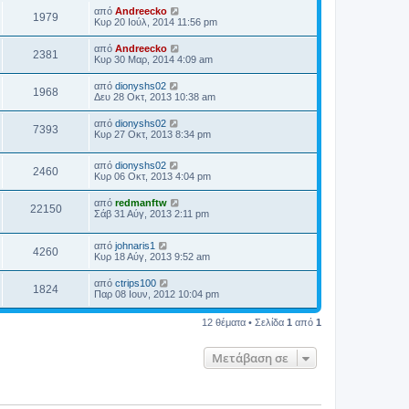
από
Andreecko
1979
Κυρ 20 Ιούλ, 2014 11:56 pm
από
Andreecko
2381
Κυρ 30 Μαρ, 2014 4:09 am
από
dionyshs02
1968
Δευ 28 Οκτ, 2013 10:38 am
από
dionyshs02
7393
Κυρ 27 Οκτ, 2013 8:34 pm
από
dionyshs02
2460
Κυρ 06 Οκτ, 2013 4:04 pm
από
redmanftw
22150
Σάβ 31 Αύγ, 2013 2:11 pm
από
johnaris1
4260
Κυρ 18 Αύγ, 2013 9:52 am
από
ctrips100
1824
Παρ 08 Ιουν, 2012 10:04 pm
12 θέματα • Σελίδα
1
από
1
Μετάβαση σε