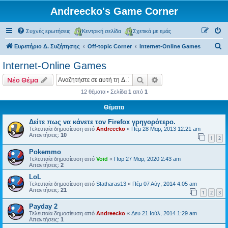
Andreecko's Game Corner
Συχνές ερωτήσεις
Κεντρική σελίδα
Σχετικά με εμάς
Α
Ευρετήριο Δ. Συζήτησης
Off-topic Corner
Internet-Online Games
ν
Internet-Online Games
α
Αναζήτηση
Ειδική αναζήτηση
Νέο Θέμα
ζ
12 θέματα • Σελίδα
1
από
1
ή
Θέματα
τ
η
Δείτε πως να κάνετε τον Firefox γρηγορότερο.
Τελευταία δημοσίευση από
Andreecko
«
Πέμ 28 Μαρ, 2013 12:21 am
σ
Απαντήσεις:
10
1
2
η
Pokemmo
Τελευταία δημοσίευση από
Void
«
Παρ 27 Μαρ, 2020 2:43 am
Απαντήσεις:
2
LoL
Τελευταία δημοσίευση από
Statharas13
«
Πέμ 07 Αύγ, 2014 4:05 am
Απαντήσεις:
21
1
2
3
Payday 2
Τελευταία δημοσίευση από
Andreecko
«
Δευ 21 Ιούλ, 2014 1:29 am
Απαντήσεις:
1