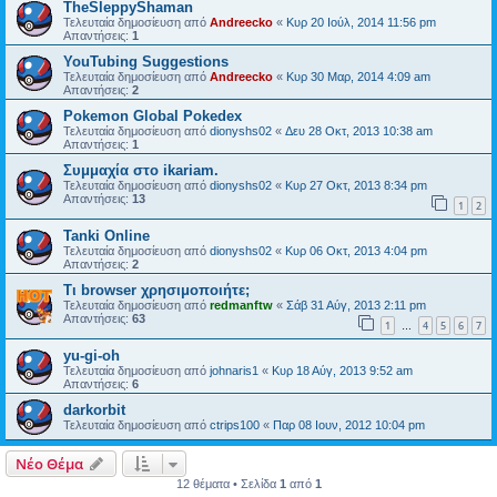
TheSleppyShaman
Τελευταία δημοσίευση από
Andreecko
«
Κυρ 20 Ιούλ, 2014 11:56 pm
Απαντήσεις:
1
YouTubing Suggestions
Τελευταία δημοσίευση από
Andreecko
«
Κυρ 30 Μαρ, 2014 4:09 am
Απαντήσεις:
2
Pokemon Global Pokedex
Τελευταία δημοσίευση από
dionyshs02
«
Δευ 28 Οκτ, 2013 10:38 am
Απαντήσεις:
1
Συμμαχία στο ikariam.
Τελευταία δημοσίευση από
dionyshs02
«
Κυρ 27 Οκτ, 2013 8:34 pm
Απαντήσεις:
13
1
2
Tanki Online
Τελευταία δημοσίευση από
dionyshs02
«
Κυρ 06 Οκτ, 2013 4:04 pm
Απαντήσεις:
2
Τι browser χρησιμοποιήτε;
Τελευταία δημοσίευση από
redmanftw
«
Σάβ 31 Αύγ, 2013 2:11 pm
Απαντήσεις:
63
1
4
5
6
7
…
yu-gi-oh
Τελευταία δημοσίευση από
johnaris1
«
Κυρ 18 Αύγ, 2013 9:52 am
Απαντήσεις:
6
darkorbit
Τελευταία δημοσίευση από
ctrips100
«
Παρ 08 Ιουν, 2012 10:04 pm
Νέο Θέμα
12 θέματα • Σελίδα
1
από
1