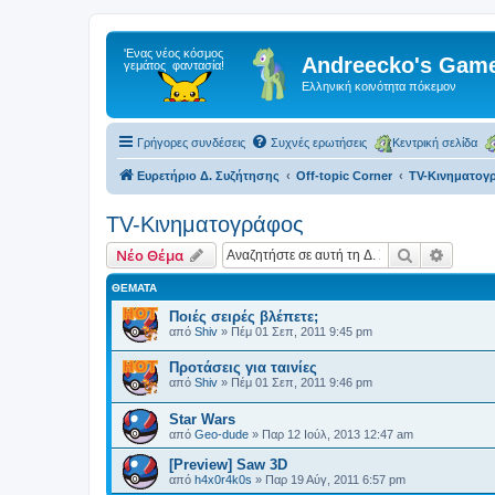
Andreecko's Game
Ελληνική κοινότητα πόκεμον
Γρήγορες συνδέσεις
Συχνές ερωτήσεις
Κεντρική σελίδα
Ευρετήριο Δ. Συζήτησης
Off-topic Corner
TV-Κινηματογ
TV-Κινηματογράφος
Αναζήτηση
Ειδική
Νέο Θέμα
ΘΈΜΑΤΑ
Ποιές σειρές βλέπετε;
από
Shiv
»
Πέμ 01 Σεπ, 2011 9:45 pm
Προτάσεις για ταινίες
από
Shiv
»
Πέμ 01 Σεπ, 2011 9:46 pm
Star Wars
από
Geo-dude
»
Παρ 12 Ιούλ, 2013 12:47 am
[Preview] Saw 3D
από
h4x0r4k0s
»
Παρ 19 Αύγ, 2011 6:57 pm