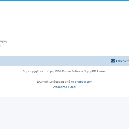
ήτηση
η
Επικοινω
Δημιουργήθηκε από
phpBB
® Forum Software © phpBB Limited
Ελληνική μετάφραση από το
phpbbgr.com
Απόρρητο
|
Όροι