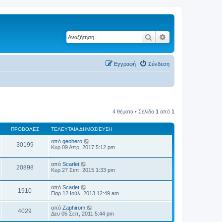
Αναζήτηση
Ειδική αναζήτηση
Εγγραφή
Σύνδεση
4 θέματα • Σελίδα
1
από
1
ΠΡΟΒΟΛΈΣ
ΤΕΛΕΥΤΑΊΑ ΔΗΜΟΣΊΕΥΣΗ
από
geohero
30199
Κυρ 09 Απρ, 2017 5:12 pm
από
Scarlet
20898
Κυρ 27 Σεπ, 2015 1:33 pm
από
Scarlet
1910
Παρ 12 Ιούλ, 2013 12:49 am
από
Zaphirom
4029
Δευ 05 Σεπ, 2011 5:44 pm