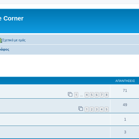
 Corner
Σχετικά με εμάς
ράφος
 αναζήτηση
ΑΠΑΝΤΉΣΕΙΣ
71
1
4
5
6
7
8
…
49
1
2
3
4
5
1
3