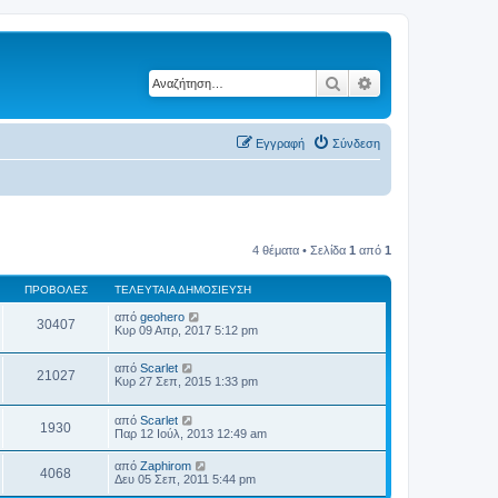
Αναζήτηση
Ειδική αναζήτηση
Εγγραφή
Σύνδεση
4 θέματα • Σελίδα
1
από
1
ΠΡΟΒΟΛΈΣ
ΤΕΛΕΥΤΑΊΑ ΔΗΜΟΣΊΕΥΣΗ
από
geohero
30407
Κυρ 09 Απρ, 2017 5:12 pm
από
Scarlet
21027
Κυρ 27 Σεπ, 2015 1:33 pm
από
Scarlet
1930
Παρ 12 Ιούλ, 2013 12:49 am
από
Zaphirom
4068
Δευ 05 Σεπ, 2011 5:44 pm