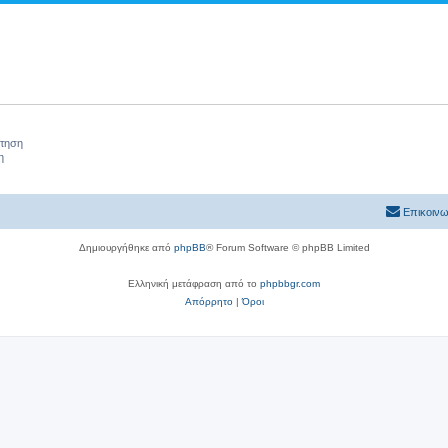
ήτηση
η
Επικοινω
Δημιουργήθηκε από
phpBB
® Forum Software © phpBB Limited
Ελληνική μετάφραση από το
phpbbgr.com
Απόρρητο
|
Όροι