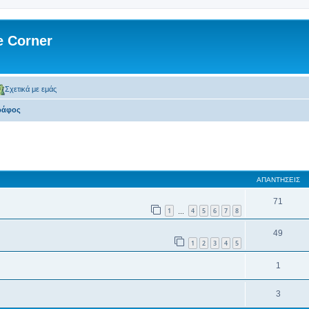
 Corner
Σχετικά με εμάς
ράφος
 αναζήτηση
ΑΠΑΝΤΉΣΕΙΣ
71
1
4
5
6
7
8
…
49
1
2
3
4
5
1
3