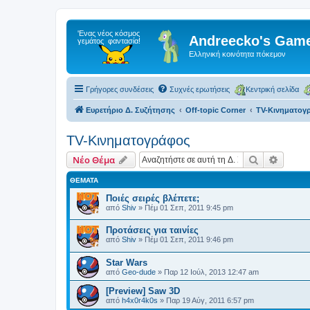
Andreecko's Game
Ελληνική κοινότητα πόκεμον
Γρήγορες συνδέσεις
Συχνές ερωτήσεις
Κεντρική σελίδα
Ευρετήριο Δ. Συζήτησης
Off-topic Corner
TV-Κινηματογ
TV-Κινηματογράφος
Αναζήτηση
Ειδική
Νέο Θέμα
ΘΈΜΑΤΑ
Ποιές σειρές βλέπετε;
από
Shiv
»
Πέμ 01 Σεπ, 2011 9:45 pm
Προτάσεις για ταινίες
από
Shiv
»
Πέμ 01 Σεπ, 2011 9:46 pm
Star Wars
από
Geo-dude
»
Παρ 12 Ιούλ, 2013 12:47 am
[Preview] Saw 3D
από
h4x0r4k0s
»
Παρ 19 Αύγ, 2011 6:57 pm