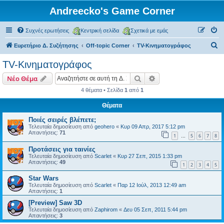
Andreecko's Game Corner
Συχνές ερωτήσεις
Κεντρική σελίδα
Σχετικά με εμάς
Α
Ευρετήριο Δ. Συζήτησης
Off-topic Corner
TV-Κινηματογράφος
ν
TV-Κινηματογράφος
α
Αναζήτηση
Ειδική αναζήτηση
Νέο Θέμα
ζ
4 θέματα • Σελίδα
1
από
1
ή
Θέματα
τ
η
Ποιές σειρές βλέπετε;
Τελευταία δημοσίευση από
geohero
«
Κυρ 09 Απρ, 2017 5:12 pm
σ
Απαντήσεις:
71
1
5
6
7
8
…
η
Προτάσεις για ταινίες
Τελευταία δημοσίευση από
Scarlet
«
Κυρ 27 Σεπ, 2015 1:33 pm
Απαντήσεις:
49
1
2
3
4
5
Star Wars
Τελευταία δημοσίευση από
Scarlet
«
Παρ 12 Ιούλ, 2013 12:49 am
Απαντήσεις:
1
[Preview] Saw 3D
Τελευταία δημοσίευση από
Zaphirom
«
Δευ 05 Σεπ, 2011 5:44 pm
Απαντήσεις:
3