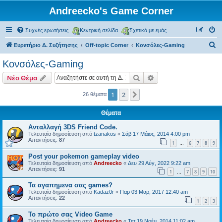
Andreecko's Game Corner
Συχνές ερωτήσεις
Κεντρική σελίδα
Σχετικά με εμάς
Α
Ευρετήριο Δ. Συζήτησης
Off-topic Corner
Kονσόλες-Gaming
ν
Kονσόλες-Gaming
α
Αναζήτηση
Ειδική αναζήτηση
Νέο Θέμα
ζ
ή
1
2
Επόμενη
26 θέματα
τ
Θέματα
η
Ανταλλαγή 3DS Friend Code.
σ
Τελευταία δημοσίευση από
tzanakos
«
Σάβ 17 Μάιος, 2014 4:00 pm
Απαντήσεις:
87
η
1
6
7
8
9
…
Post your pokemon gameplay video
Τελευταία δημοσίευση από
Andreecko
«
Δευ 29 Αύγ, 2022 9:22 am
Απαντήσεις:
91
1
7
8
9
10
…
Τα αγαπημενα σας games?
Τελευταία δημοσίευση από
Kadaz0r
«
Παρ 03 Μαρ, 2017 12:40 am
Απαντήσεις:
22
1
2
3
Το πρώτο σας Video Game
Τελευταία δημοσίευση από
Andreecko
«
Τετ 19 Νοέμ, 2014 11:02 am