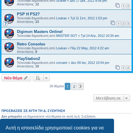
Τελευταία δημοσίευση από
Scarlet
«
Δευ 17 Δεκ, 2012 8:56 pm
Απαντήσεις:
12
1
2
PSP H PS2?
Τελευταία δημοσίευση από
Loukas
«
Τρί 11 Σεπ, 2012 1:53 pm
Απαντήσεις:
23
1
2
3
Digimon Masters Online!
Τελευταία δημοσίευση από
MASTER SOT
«
Τρί 14 Αύγ, 2012 10:34 am
Retro Consoles
Τελευταία δημοσίευση από
Loukas
«
Πέμ 22 Μαρ, 2012 4:22 am
Απαντήσεις:
8
PlayStation2
Τελευταία δημοσίευση από
zoroark
«
Δευ 09 Ιαν, 2012 10:54 pm
Απαντήσεις:
10
1
2
Νέο Θέμα
1
2
Επόμενη
26 θέματα
Μετάβαση σε
ΠΡΟΣΒΆΣΕΙΣ ΣΕ ΑΥΤΉ ΤΗ Δ. ΣΥΖΉΤΗΣΗ
Δεν μπορείτε
να δημοσιεύετε νέα θέματα σε αυτή τη Δ. Συζήτηση
Δεν μπορείτε
να απαντάτε σε θέματα σε αυτή τη Δ. Συζήτηση
Δεν μπορείτε
να επεξεργάζεστε τις δημοσιεύσεις σας σε αυτή τη Δ. Συζήτηση
Αυτή η ιστοσελίδα χρησιμοποιεί cookies για να
Δεν μπορείτε
να διαγράφετε τις δημοσιεύσεις σας σε αυτή τη Δ. Συζήτηση