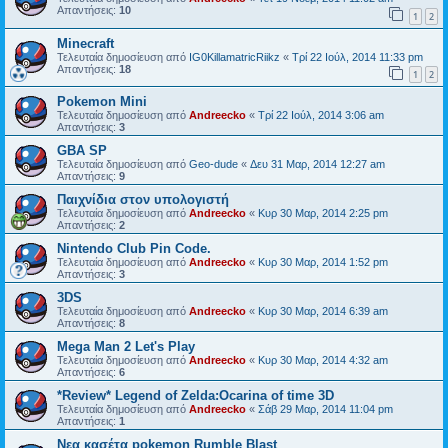
Απαντήσεις:
10
1
2
Minecraft
Τελευταία δημοσίευση από
IG0KillamatricRiikz
«
Τρί 22 Ιούλ, 2014 11:33 pm
Απαντήσεις:
18
1
2
Pokemon Μini
Τελευταία δημοσίευση από
Andreecko
«
Τρί 22 Ιούλ, 2014 3:06 am
Απαντήσεις:
3
GBA SP
Τελευταία δημοσίευση από
Geo-dude
«
Δευ 31 Μαρ, 2014 12:27 am
Απαντήσεις:
9
Παιχνίδια στον υπολογιστή
Τελευταία δημοσίευση από
Andreecko
«
Κυρ 30 Μαρ, 2014 2:25 pm
Απαντήσεις:
2
Nintendo Club Pin Code.
Τελευταία δημοσίευση από
Andreecko
«
Κυρ 30 Μαρ, 2014 1:52 pm
Απαντήσεις:
3
3DS
Τελευταία δημοσίευση από
Andreecko
«
Κυρ 30 Μαρ, 2014 6:39 am
Απαντήσεις:
8
Mega Man 2 Let's Play
Τελευταία δημοσίευση από
Andreecko
«
Κυρ 30 Μαρ, 2014 4:32 am
Απαντήσεις:
6
*Review* Legend of Zelda:Ocarina of time 3D
Τελευταία δημοσίευση από
Andreecko
«
Σάβ 29 Μαρ, 2014 11:04 pm
Απαντήσεις:
1
Νεα κασέτα pokemon Rumble Blast