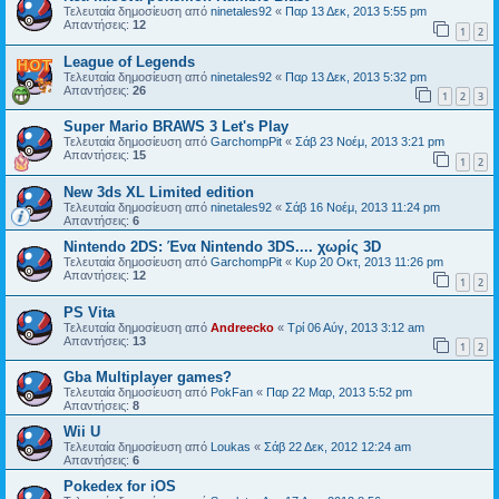
Τελευταία δημοσίευση από
ninetales92
«
Παρ 13 Δεκ, 2013 5:55 pm
Απαντήσεις:
12
1
2
League of Legends
Τελευταία δημοσίευση από
ninetales92
«
Παρ 13 Δεκ, 2013 5:32 pm
Απαντήσεις:
26
1
2
3
Super Mario BRAWS 3 Let's Play
Τελευταία δημοσίευση από
GarchompPit
«
Σάβ 23 Νοέμ, 2013 3:21 pm
Απαντήσεις:
15
1
2
New 3ds XL Limited edition
Τελευταία δημοσίευση από
ninetales92
«
Σάβ 16 Νοέμ, 2013 11:24 pm
Απαντήσεις:
6
Nintendo 2DS: Ένα Nintendo 3DS.... χωρίς 3D
Τελευταία δημοσίευση από
GarchompPit
«
Κυρ 20 Οκτ, 2013 11:26 pm
Απαντήσεις:
12
1
2
PS Vita
Τελευταία δημοσίευση από
Andreecko
«
Τρί 06 Αύγ, 2013 3:12 am
Απαντήσεις:
13
1
2
Gba Multiplayer games?
Τελευταία δημοσίευση από
PokFan
«
Παρ 22 Μαρ, 2013 5:52 pm
Απαντήσεις:
8
Wii U
Τελευταία δημοσίευση από
Loukas
«
Σάβ 22 Δεκ, 2012 12:24 am
Απαντήσεις:
6
Pokedex for iOS