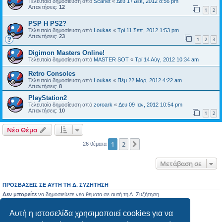
Τελευταία δημοσίευση από
Scarlet
«
Δευ 17 Δεκ, 2012 8:56 pm
Απαντήσεις:
12
1
2
PSP H PS2?
Τελευταία δημοσίευση από
Loukas
«
Τρί 11 Σεπ, 2012 1:53 pm
Απαντήσεις:
23
1
2
3
Digimon Masters Online!
Τελευταία δημοσίευση από
MASTER SOT
«
Τρί 14 Αύγ, 2012 10:34 am
Retro Consoles
Τελευταία δημοσίευση από
Loukas
«
Πέμ 22 Μαρ, 2012 4:22 am
Απαντήσεις:
8
PlayStation2
Τελευταία δημοσίευση από
zoroark
«
Δευ 09 Ιαν, 2012 10:54 pm
Απαντήσεις:
10
1
2
Νέο Θέμα
1
2
Επόμενη
26 θέματα
Μετάβαση σε
ΠΡΟΣΒΆΣΕΙΣ ΣΕ ΑΥΤΉ ΤΗ Δ. ΣΥΖΉΤΗΣΗ
Δεν μπορείτε
να δημοσιεύετε νέα θέματα σε αυτή τη Δ. Συζήτηση
Δεν μπορείτε
να απαντάτε σε θέματα σε αυτή τη Δ. Συζήτηση
Δεν μπορείτε
να επεξεργάζεστε τις δημοσιεύσεις σας σε αυτή τη Δ. Συζήτηση
Αυτή η ιστοσελίδα χρησιμοποιεί cookies για να
Δεν μπορείτε
να διαγράφετε τις δημοσιεύσεις σας σε αυτή τη Δ. Συζήτηση