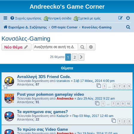
Andreecko's Game Corner
Συχνές ερωτήσεις
Κεντρική σελίδα
Σχετικά με εμάς
Α
Ευρετήριο Δ. Συζήτησης
Off-topic Corner
Kονσόλες-Gaming
ν
Kονσόλες-Gaming
α
Αναζήτηση
Ειδική αναζήτηση
Νέο Θέμα
ζ
ή
1
2
Επόμενη
26 θέματα
τ
Θέματα
η
Ανταλλαγή 3DS Friend Code.
σ
Τελευταία δημοσίευση από
tzanakos
«
Σάβ 17 Μάιος, 2014 4:00 pm
Απαντήσεις:
87
η
1
6
7
8
9
…
Post your pokemon gameplay video
Τελευταία δημοσίευση από
Andreecko
«
Δευ 29 Αύγ, 2022 9:22 am
Απαντήσεις:
91
1
7
8
9
10
…
Τα αγαπημενα σας games?
Τελευταία δημοσίευση από
Kadaz0r
«
Παρ 03 Μαρ, 2017 12:40 am
Απαντήσεις:
22
1
2
3
Το πρώτο σας Video Game
Τελευταία δημοσίευση από
Andreecko
«
Τετ 19 Νοέμ, 2014 11:02 am