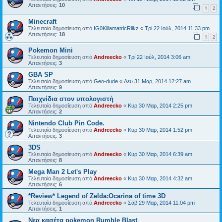
Απαντήσεις:
10
1
2
Minecraft
Τελευταία δημοσίευση από
IG0KillamatricRiikz
«
Τρί 22 Ιούλ, 2014 11:33 pm
Απαντήσεις:
18
1
2
Pokemon Μini
Τελευταία δημοσίευση από
Andreecko
«
Τρί 22 Ιούλ, 2014 3:06 am
Απαντήσεις:
3
GBA SP
Τελευταία δημοσίευση από
Geo-dude
«
Δευ 31 Μαρ, 2014 12:27 am
Απαντήσεις:
9
Παιχνίδια στον υπολογιστή
Τελευταία δημοσίευση από
Andreecko
«
Κυρ 30 Μαρ, 2014 2:25 pm
Απαντήσεις:
2
Nintendo Club Pin Code.
Τελευταία δημοσίευση από
Andreecko
«
Κυρ 30 Μαρ, 2014 1:52 pm
Απαντήσεις:
3
3DS
Τελευταία δημοσίευση από
Andreecko
«
Κυρ 30 Μαρ, 2014 6:39 am
Απαντήσεις:
8
Mega Man 2 Let's Play
Τελευταία δημοσίευση από
Andreecko
«
Κυρ 30 Μαρ, 2014 4:32 am
Απαντήσεις:
6
*Review* Legend of Zelda:Ocarina of time 3D
Τελευταία δημοσίευση από
Andreecko
«
Σάβ 29 Μαρ, 2014 11:04 pm
Απαντήσεις:
1
Νεα κασέτα pokemon Rumble Blast