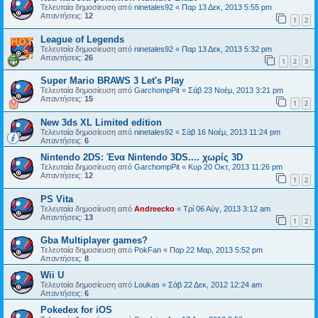
Τελευταία δημοσίευση από
ninetales92
«
Παρ 13 Δεκ, 2013 5:55 pm
Απαντήσεις:
12
1
2
League of Legends
Τελευταία δημοσίευση από
ninetales92
«
Παρ 13 Δεκ, 2013 5:32 pm
Απαντήσεις:
26
1
2
3
Super Mario BRAWS 3 Let's Play
Τελευταία δημοσίευση από
GarchompPit
«
Σάβ 23 Νοέμ, 2013 3:21 pm
Απαντήσεις:
15
1
2
New 3ds XL Limited edition
Τελευταία δημοσίευση από
ninetales92
«
Σάβ 16 Νοέμ, 2013 11:24 pm
Απαντήσεις:
6
Nintendo 2DS: Ένα Nintendo 3DS.... χωρίς 3D
Τελευταία δημοσίευση από
GarchompPit
«
Κυρ 20 Οκτ, 2013 11:26 pm
Απαντήσεις:
12
1
2
PS Vita
Τελευταία δημοσίευση από
Andreecko
«
Τρί 06 Αύγ, 2013 3:12 am
Απαντήσεις:
13
1
2
Gba Multiplayer games?
Τελευταία δημοσίευση από
PokFan
«
Παρ 22 Μαρ, 2013 5:52 pm
Απαντήσεις:
8
Wii U
Τελευταία δημοσίευση από
Loukas
«
Σάβ 22 Δεκ, 2012 12:24 am
Απαντήσεις:
6
Pokedex for iOS