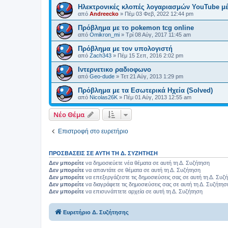
Ηλεκτρονικές κλοπές λογαριασμών YouTube μ
από
Andreecko
»
Πέμ 03 Φεβ, 2022 12:44 pm
Πρόβλημα με το pokemon tcg online
από
Omikron_mi
»
Τρί 08 Αύγ, 2017 11:45 am
Πρόβλημα με τον υπολογιστή
από
Zach343
»
Πέμ 15 Σεπ, 2016 2:02 pm
Ιντερνετικο ραδιοφωνο
από
Geo-dude
»
Τετ 21 Αύγ, 2013 1:29 pm
Πρόβλημα με τα Εσωτερικά Ηχεία (Solved)
από
Nicolas26K
»
Πέμ 01 Αύγ, 2013 12:55 am
Νέο Θέμα
Επιστροφή στο ευρετήριο
ΠΡΟΣΒΆΣΕΙΣ ΣΕ ΑΥΤΉ ΤΗ Δ. ΣΥΖΉΤΗΣΗ
Δεν μπορείτε
να δημοσιεύετε νέα θέματα σε αυτή τη Δ. Συζήτηση
Δεν μπορείτε
να απαντάτε σε θέματα σε αυτή τη Δ. Συζήτηση
Δεν μπορείτε
να επεξεργάζεστε τις δημοσιεύσεις σας σε αυτή τη Δ. Συζ
Δεν μπορείτε
να διαγράφετε τις δημοσιεύσεις σας σε αυτή τη Δ. Συζήτησ
Δεν μπορείτε
να επισυνάπτετε αρχεία σε αυτή τη Δ. Συζήτηση
Ευρετήριο Δ. Συζήτησης