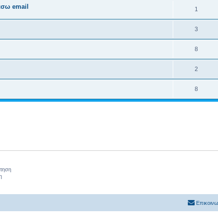
έσω email
1
3
8
2
8
ήτηση
η
Επικοινω