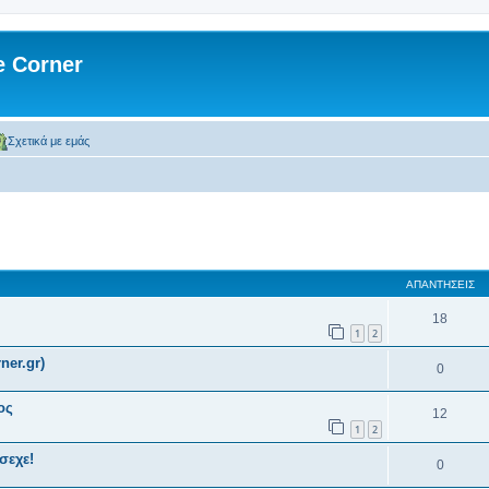
 Corner
Σχετικά με εμάς
 αναζήτηση
ΑΠΑΝΤΉΣΕΙΣ
18
1
2
ner.gr)
0
ος
12
1
2
σεχε!
0