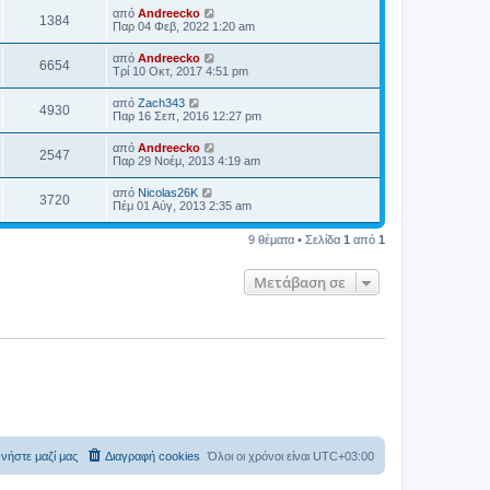
από
Andreecko
1384
Παρ 04 Φεβ, 2022 1:20 am
από
Andreecko
6654
Τρί 10 Οκτ, 2017 4:51 pm
από
Zach343
4930
Παρ 16 Σεπ, 2016 12:27 pm
από
Andreecko
2547
Παρ 29 Νοέμ, 2013 4:19 am
από
Nicolas26K
3720
Πέμ 01 Αύγ, 2013 2:35 am
9 θέματα • Σελίδα
1
από
1
Μετάβαση σε
νήστε μαζί μας
Διαγραφή cookies
Όλοι οι χρόνοι είναι
UTC+03:00