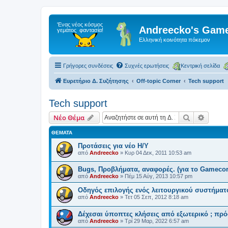
Andreecko's Game
Ελληνική κοινότητα πόκεμον
Γρήγορες συνδέσεις
Συχνές ερωτήσεις
Κεντρική σελίδα
Ευρετήριο Δ. Συζήτησης
Off-topic Corner
Tech support
Tech support
Αναζήτηση
Ειδική
Νέο Θέμα
ΘΈΜΑΤΑ
Προτάσεις για νέο Η/Υ
από
Andreecko
»
Κυρ 04 Δεκ, 2011 10:53 am
Bugs, Προβλήματα, αναφορές. (για το Gamecor
από
Andreecko
»
Πέμ 15 Αύγ, 2013 10:57 pm
Οδηγός επιλογής ενός λειτουργικού συστήματ
από
Andreecko
»
Τετ 05 Σεπ, 2012 8:18 am
Δέχεσαι ύποπτες κλήσεις από εξωτερικό ; πρό
από
Andreecko
»
Τρί 29 Μαρ, 2022 6:57 am