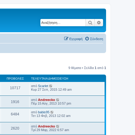
Αναζήτηση
Ειδική αναζήτηση
Εγγραφή
Σύνδεση
9 θέματα • Σελίδα
1
από
1
ΠΡΟΒΟΛΈΣ
ΤΕΛΕΥΤΑΊΑ ΔΗΜΟΣΊΕΥΣΗ
από
Scarlet
10717
Κυρ 27 Σεπ, 2015 12:49 am
από
Andreecko
1916
Πέμ 15 Αύγ, 2013 10:57 pm
από
babis95
6484
Τετ 13 Φεβ, 2013 12:02 am
από
Andreecko
2620
Τρί 29 Μαρ, 2022 6:57 am