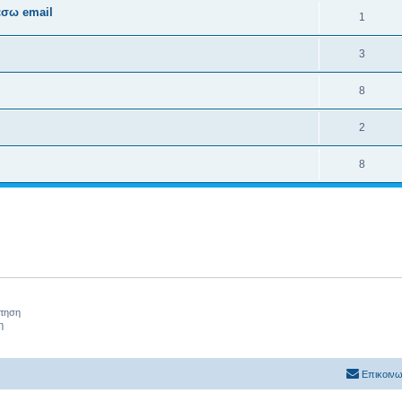
έσω email
1
3
8
2
8
ήτηση
η
Επικοινω