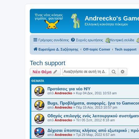
Andreecko's Game
Ελληνική κοινότητα πόκεμον
Γρήγορες συνδέσεις
Συχνές ερωτήσεις
Κεντρική σελίδα
Ευρετήριο Δ. Συζήτησης
Off-topic Corner
Tech support
Tech support
Αναζήτηση
Ειδική
Νέο Θέμα
ΘΈΜΑΤΑ
Προτάσεις για νέο Η/Υ
από
Andreecko
»
Κυρ 04 Δεκ, 2011 10:53 am
Bugs, Προβλήματα, αναφορές. (για το Gamecor
από
Andreecko
»
Πέμ 15 Αύγ, 2013 10:57 pm
Οδηγός επιλογής ενός λειτουργικού συστήματ
από
Andreecko
»
Τετ 05 Σεπ, 2012 8:18 am
Δέχεσαι ύποπτες κλήσεις από εξωτερικό ; πρό
από
Andreecko
»
Τρί 29 Μαρ, 2022 6:57 am