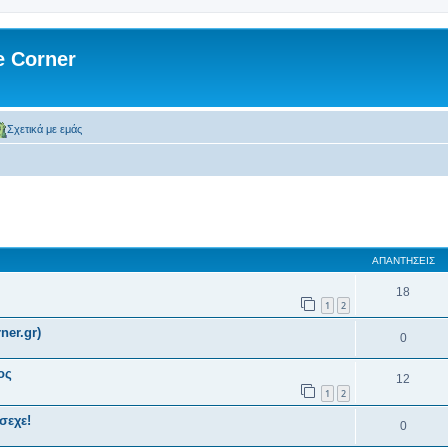
 Corner
Σχετικά με εμάς
 αναζήτηση
ΑΠΑΝΤΉΣΕΙΣ
18
1
2
ner.gr)
0
ος
12
1
2
σεχε!
0