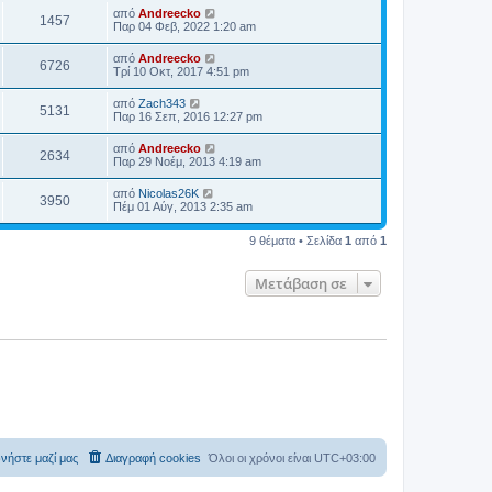
από
Andreecko
1457
Παρ 04 Φεβ, 2022 1:20 am
από
Andreecko
6726
Τρί 10 Οκτ, 2017 4:51 pm
από
Zach343
5131
Παρ 16 Σεπ, 2016 12:27 pm
από
Andreecko
2634
Παρ 29 Νοέμ, 2013 4:19 am
από
Nicolas26K
3950
Πέμ 01 Αύγ, 2013 2:35 am
9 θέματα • Σελίδα
1
από
1
Μετάβαση σε
νήστε μαζί μας
Διαγραφή cookies
Όλοι οι χρόνοι είναι
UTC+03:00