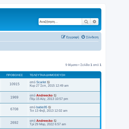
Αναζήτηση
Ειδική αναζήτηση
Εγγραφή
Σύνδεση
9 θέματα • Σελίδα
1
από
1
ΠΡΟΒΟΛΈΣ
ΤΕΛΕΥΤΑΊΑ ΔΗΜΟΣΊΕΥΣΗ
από
Scarlet
10915
Κυρ 27 Σεπ, 2015 12:49 am
από
Andreecko
1969
Πέμ 15 Αύγ, 2013 10:57 pm
από
babis95
6708
Τετ 13 Φεβ, 2013 12:02 am
από
Andreecko
2692
Τρί 29 Μαρ, 2022 6:57 am