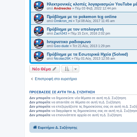
Ηλεκτρονικές κλοπές λογαριασμών YouTube μ
από
Andreecko
»
Πέμ 03 Φεβ, 2022 12:44 pm
Πρόβλημα με το pokemon tcg online
από
Omikron_mi
»
Τρί 08 Αύγ, 2017 11:45 am
Πρόβλημα με τον υπολογιστή
από
Zach343
»
Πέμ 15 Σεπ, 2016 2:02 pm
Ιντερνετικο ραδιοφωνο
από
Geo-dude
»
Τετ 21 Αύγ, 2013 1:29 pm
Πρόβλημα με τα Εσωτερικά Ηχεία (Solved)
από
Nicolas26K
»
Πέμ 01 Αύγ, 2013 12:55 am
Νέο Θέμα
Επιστροφή στο ευρετήριο
ΠΡΟΣΒΆΣΕΙΣ ΣΕ ΑΥΤΉ ΤΗ Δ. ΣΥΖΉΤΗΣΗ
Δεν μπορείτε
να δημοσιεύετε νέα θέματα σε αυτή τη Δ. Συζήτηση
Δεν μπορείτε
να απαντάτε σε θέματα σε αυτή τη Δ. Συζήτηση
Δεν μπορείτε
να επεξεργάζεστε τις δημοσιεύσεις σας σε αυτή τη Δ. Συζ
Δεν μπορείτε
να διαγράφετε τις δημοσιεύσεις σας σε αυτή τη Δ. Συζήτησ
Δεν μπορείτε
να επισυνάπτετε αρχεία σε αυτή τη Δ. Συζήτηση
Ευρετήριο Δ. Συζήτησης