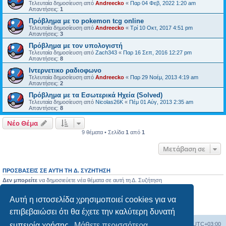
Τελευταία δημοσίευση από
Andreecko
«
Παρ 04 Φεβ, 2022 1:20 am
Απαντήσεις:
1
Πρόβλημα με το pokemon tcg online
Τελευταία δημοσίευση από
Andreecko
«
Τρί 10 Οκτ, 2017 4:51 pm
Απαντήσεις:
3
Πρόβλημα με τον υπολογιστή
Τελευταία δημοσίευση από
Zach343
«
Παρ 16 Σεπ, 2016 12:27 pm
Απαντήσεις:
8
Ιντερνετικο ραδιοφωνο
Τελευταία δημοσίευση από
Andreecko
«
Παρ 29 Νοέμ, 2013 4:19 am
Απαντήσεις:
2
Πρόβλημα με τα Εσωτερικά Ηχεία (Solved)
Τελευταία δημοσίευση από
Nicolas26K
«
Πέμ 01 Αύγ, 2013 2:35 am
Απαντήσεις:
8
Νέο Θέμα
9 θέματα • Σελίδα
1
από
1
Μετάβαση σε
ΠΡΟΣΒΆΣΕΙΣ ΣΕ ΑΥΤΉ ΤΗ Δ. ΣΥΖΉΤΗΣΗ
Δεν μπορείτε
να δημοσιεύετε νέα θέματα σε αυτή τη Δ. Συζήτηση
Δεν μπορείτε
να απαντάτε σε θέματα σε αυτή τη Δ. Συζήτηση
Δεν μπορείτε
να επεξεργάζεστε τις δημοσιεύσεις σας σε αυτή τη Δ. Συζήτηση
Αυτή η ιστοσελίδα χρησιμοποιεί cookies για να
Δεν μπορείτε
να διαγράφετε τις δημοσιεύσεις σας σε αυτή τη Δ. Συζήτηση
Δεν μπορείτε
να επισυνάπτετε αρχεία σε αυτή τη Δ. Συζήτηση
επιβεβαιώσει ότι θα έχετε την καλύτερη δυνατή
Ευρετήριο Δ. Συζήτησης
Όλοι οι χρόνοι είναι
UTC+03:00
εμπειρία χρήσης.
Μάθετε περισσότερα