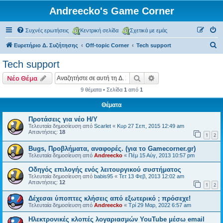
Andreecko's Game Corner
Συχνές ερωτήσεις
Κεντρική σελίδα
Σχετικά με εμάς
Α
Ευρετήριο Δ. Συζήτησης
Off-topic Corner
Tech support
ν
Tech support
α
Αναζήτηση
Ειδική αναζήτηση
Νέο Θέμα
ζ
9 θέματα • Σελίδα
1
από
1
ή
Θέματα
τ
η
Προτάσεις για νέο Η/Υ
Τελευταία δημοσίευση από
Scarlet
«
Κυρ 27 Σεπ, 2015 12:49 am
σ
Απαντήσεις:
18
1
2
η
Bugs, Προβλήματα, αναφορές. (για το Gamecorner.gr)
Τελευταία δημοσίευση από
Andreecko
«
Πέμ 15 Αύγ, 2013 10:57 pm
Οδηγός επιλογής ενός λειτουργικού συστήματος
Τελευταία δημοσίευση από
babis95
«
Τετ 13 Φεβ, 2013 12:02 am
Απαντήσεις:
12
1
2
Δέχεσαι ύποπτες κλήσεις από εξωτερικό ; πρόσεχε!
Τελευταία δημοσίευση από
Andreecko
«
Τρί 29 Μαρ, 2022 6:57 am
Ηλεκτρονικές κλοπές λογαριασμών YouTube μέσω email