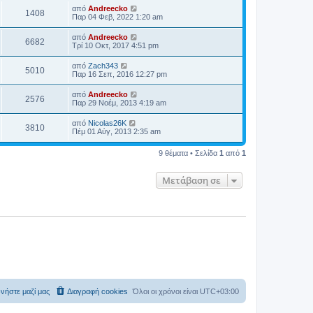
από
Andreecko
1408
Παρ 04 Φεβ, 2022 1:20 am
από
Andreecko
6682
Τρί 10 Οκτ, 2017 4:51 pm
από
Zach343
5010
Παρ 16 Σεπ, 2016 12:27 pm
από
Andreecko
2576
Παρ 29 Νοέμ, 2013 4:19 am
από
Nicolas26K
3810
Πέμ 01 Αύγ, 2013 2:35 am
9 θέματα • Σελίδα
1
από
1
Μετάβαση σε
νήστε μαζί μας
Διαγραφή cookies
Όλοι οι χρόνοι είναι
UTC+03:00