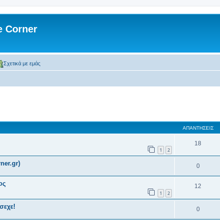
 Corner
Σχετικά με εμάς
 αναζήτηση
ΑΠΑΝΤΉΣΕΙΣ
18
1
2
ner.gr)
0
ος
12
1
2
σεχε!
0