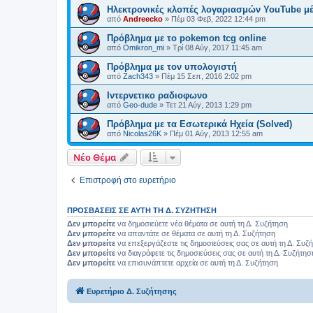
Ηλεκτρονικές κλοπές λογαριασμών YouTube μ
από
Andreecko
»
Πέμ 03 Φεβ, 2022 12:44 pm
Πρόβλημα με το pokemon tcg online
από
Omikron_mi
»
Τρί 08 Αύγ, 2017 11:45 am
Πρόβλημα με τον υπολογιστή
από
Zach343
»
Πέμ 15 Σεπ, 2016 2:02 pm
Ιντερνετικο ραδιοφωνο
από
Geo-dude
»
Τετ 21 Αύγ, 2013 1:29 pm
Πρόβλημα με τα Εσωτερικά Ηχεία (Solved)
από
Nicolas26K
»
Πέμ 01 Αύγ, 2013 12:55 am
Νέο Θέμα
Επιστροφή στο ευρετήριο
ΠΡΟΣΒΆΣΕΙΣ ΣΕ ΑΥΤΉ ΤΗ Δ. ΣΥΖΉΤΗΣΗ
Δεν μπορείτε
να δημοσιεύετε νέα θέματα σε αυτή τη Δ. Συζήτηση
Δεν μπορείτε
να απαντάτε σε θέματα σε αυτή τη Δ. Συζήτηση
Δεν μπορείτε
να επεξεργάζεστε τις δημοσιεύσεις σας σε αυτή τη Δ. Συζ
Δεν μπορείτε
να διαγράφετε τις δημοσιεύσεις σας σε αυτή τη Δ. Συζήτησ
Δεν μπορείτε
να επισυνάπτετε αρχεία σε αυτή τη Δ. Συζήτηση
Ευρετήριο Δ. Συζήτησης