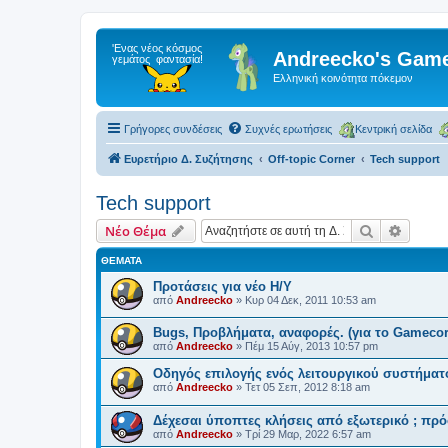
Andreecko's Game
Ελληνική κοινότητα πόκεμον
Γρήγορες συνδέσεις
Συχνές ερωτήσεις
Κεντρική σελίδα
Ευρετήριο Δ. Συζήτησης
Off-topic Corner
Tech support
Tech support
Αναζήτηση
Ειδική
Νέο Θέμα
ΘΈΜΑΤΑ
Προτάσεις για νέο Η/Υ
από
Andreecko
»
Κυρ 04 Δεκ, 2011 10:53 am
Bugs, Προβλήματα, αναφορές. (για το Gamecor
από
Andreecko
»
Πέμ 15 Αύγ, 2013 10:57 pm
Οδηγός επιλογής ενός λειτουργικού συστήματ
από
Andreecko
»
Τετ 05 Σεπ, 2012 8:18 am
Δέχεσαι ύποπτες κλήσεις από εξωτερικό ; πρό
από
Andreecko
»
Τρί 29 Μαρ, 2022 6:57 am