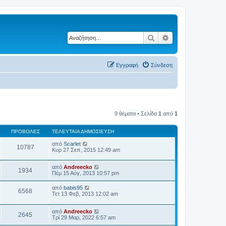
Αναζήτηση
Ειδική αναζήτηση
Εγγραφή
Σύνδεση
9 θέματα • Σελίδα
1
από
1
ΠΡΟΒΟΛΈΣ
ΤΕΛΕΥΤΑΊΑ ΔΗΜΟΣΊΕΥΣΗ
από
Scarlet
10787
Κυρ 27 Σεπ, 2015 12:49 am
από
Andreecko
1934
Πέμ 15 Αύγ, 2013 10:57 pm
από
babis95
6568
Τετ 13 Φεβ, 2013 12:02 am
από
Andreecko
2645
Τρί 29 Μαρ, 2022 6:57 am