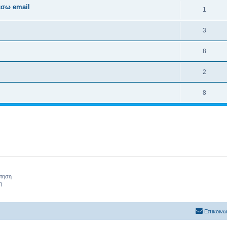
έσω email
1
3
8
2
8
ήτηση
η
Επικοινω